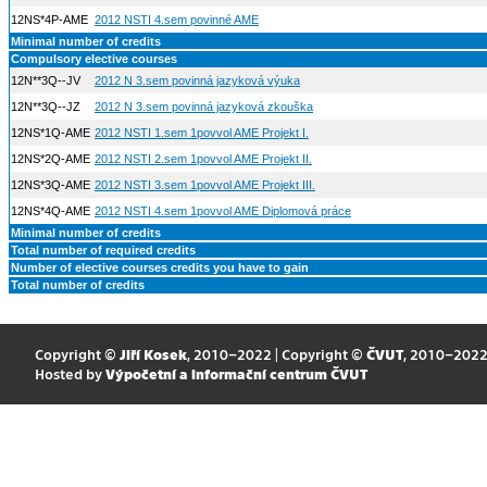
12NS*4P-AME
2012 NSTI 4.sem povinné AME
Minimal number of credits
Compulsory elective courses
12N**3Q--JV
2012 N 3.sem povinná jazyková výuka
12N**3Q--JZ
2012 N 3.sem povinná jazyková zkouška
12NS*1Q-AME
2012 NSTI 1.sem 1povvol AME Projekt I.
12NS*2Q-AME
2012 NSTI 2.sem 1povvol AME Projekt II.
12NS*3Q-AME
2012 NSTI 3.sem 1povvol AME Projekt III.
12NS*4Q-AME
2012 NSTI 4.sem 1povvol AME Diplomová práce
Minimal number of credits
Total number of required credits
Number of elective courses credits you have to gain
Total number of credits
Copyright ©
Jiří Kosek
, 2010–2022 | Copyright ©
ČVUT
, 2010–202
Hosted by
Výpočetní a informační centrum ČVUT