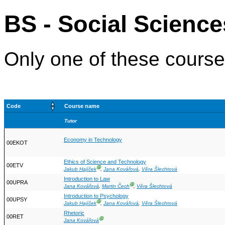
BS - Social Science
Only one of these courses
Code
Course name
Tutor
Economy in Technology
00EKOT
Ethics of Science and Technology
00ETV
Ⓖ
Jakub Hajíček
,
Jana Kovářová
,
Věra Šlechtová
Introduction to Law
00UPRA
Ⓖ
Jana Kovářová
,
Martin Čech
,
Věra Šlechtová
Introduction to Psychology
00UPSY
Ⓖ
Jakub Hajíček
,
Jana Kovářová
,
Věra Šlechtová
Rhetoric
00RET
Ⓖ
Jana Kovářová