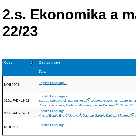
2.s. Ekonomika a 
22/23
Code
Course name
Tutor
English Language 2
U04L2101
English Language 2
Ⓖ
32BL-P-ENL2-02
Zuzana Chvatíková
,
Eva Císlerová
,
Dagmar Garlick
,
Jonathan Edm
Ⓖ
Romana Janotová
,
Barbora Maturová
,
Lenka Pánková
,
Radek Vít
,
English Language 2
32BL-P-ENL2-01
Ⓖ
Ⓖ
Kryštof Beták
,
Eva Císlerová
,
Dagmar Garlick
,
Barbora Maturová
,
English Language 2
U04L2111