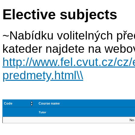
Elective subjects
~Nabídku volitelných př
kateder najdete na webo
http://www.fel.cvut.cz/cz/
predmety.html\\
Code
Course name
Tutor
No 