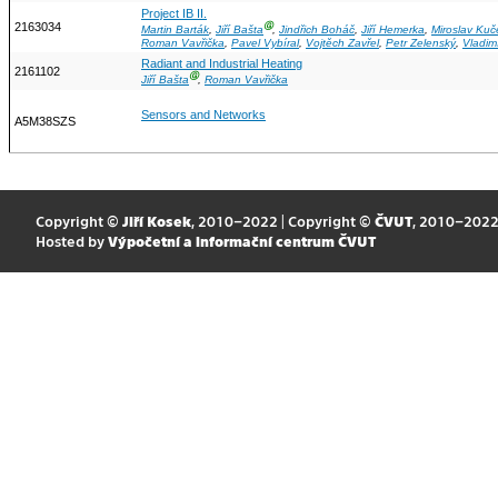
Project IB II.
2163034
Ⓖ
Martin Barták
,
Jiří Bašta
,
Jindřich Boháč
,
Jiří Hemerka
,
Miroslav Kuč
Roman Vavřička
,
Pavel Vybíral
,
Vojtěch Zavřel
,
Petr Zelenský
,
Vladim
Radiant and Industrial Heating
2161102
Ⓖ
Jiří Bašta
,
Roman Vavřička
Sensors and Networks
A5M38SZS
Copyright ©
Jiří Kosek
, 2010–2022 | Copyright ©
ČVUT
, 2010–202
Hosted by
Výpočetní a informační centrum ČVUT