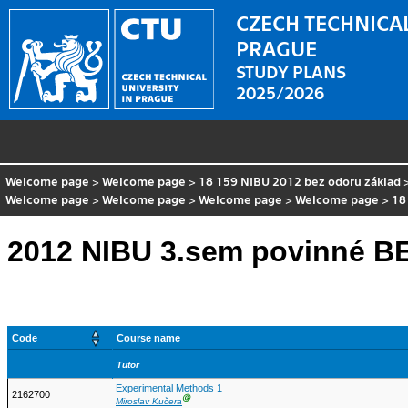
CZECH TECHNICAL
PRAGUE
STUDY PLANS
2025/2026
Welcome page
>
Welcome page
>
18 159 NIBU 2012 bez odoru základ
Welcome page
>
Welcome page
>
Welcome page
>
Welcome page
>
18
2012 NIBU 3.sem povinné 
Code
Course name
Tutor
Experimental Methods 1
2162700
Ⓖ
Miroslav Kučera