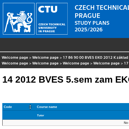
CZECH TECHNICAL
PRAGUE
STUDY PLANS
2025/2026
Welcome page
>
Welcome page
>
17 86 90 00 BVES EKO 2012 K základ
Welcome page
>
Welcome page
>
Welcome page
>
Welcome page
>
17
14 2012 BVES 5.sem zam EK
Code
Course name
Tutor
No 