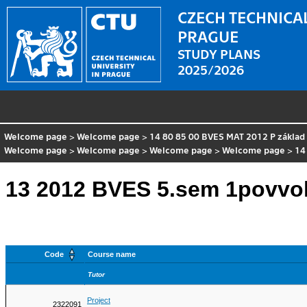
CZECH TECHNICAL
PRAGUE
STUDY PLANS
2025/2026
Welcome page
>
Welcome page
>
14 80 85 00 BVES MAT 2012 P základ
Welcome page
>
Welcome page
>
Welcome page
>
Welcome page
>
14
13 2012 BVES 5.sem 1povvol
Code
Course name
Tutor
Project
2322091