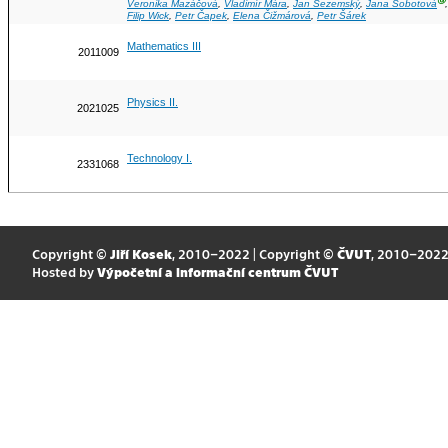
Ⓖ
Veronika Mazáčová
,
Vladimír Mára
,
Jan Sezemský
,
Jana Sobotová
Filip Wick
,
Petr Čapek
,
Elena Čižmárová
,
Petr Šárek
Mathematics III
2011009
Physics II.
2021025
Technology I.
2331068
Copyright ©
Jiří Kosek
, 2010–2022 | Copyright ©
ČVUT
, 2010–202
Hosted by
Výpočetní a informační centrum ČVUT