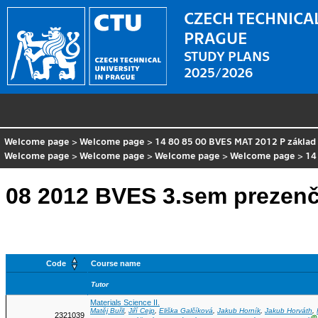
CZECH TECHNICAL
PRAGUE
STUDY PLANS
2025/2026
Welcome page
>
Welcome page
>
14 80 85 00 BVES MAT 2012 P základ
Welcome page
>
Welcome page
>
Welcome page
>
Welcome page
>
14
08 2012 BVES 3.sem prezenč
Code
Course name
Tutor
Materials Science II.
Matěj Buřil
,
Jiří Cejp
,
Eliška Galčíková
,
Jakub Horník
,
Jakub Horváth
,
2321039