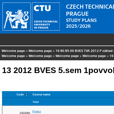
CZECH TECHNICAL
PRAGUE
STUDY PLANS
2025/2026
Welcome page
>
Welcome page
>
16 80 85 00 BVES TVA 2012 P základ
Welcome page
>
Welcome page
>
Welcome page
>
Welcome page
>
16
13 2012 BVES 5.sem 1povvol
Code
Course name
Tutor
Project
2322091