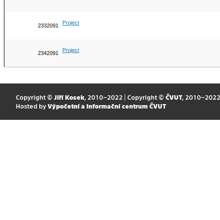
Project
2332091
Project
2342091
Copyright ©
Jiří Kosek
, 2010–2022 | Copyright ©
ČVUT
, 2010–202
Hosted by
Výpočetní a informační centrum ČVUT