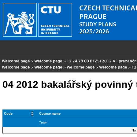
CZECH TECHNICAL
PRAGUE
STUDY PLANS
2025/2026
Welcome page
>
Welcome page
>
12 74 79 00 BTZSI 2012 A - prezenčn
Welcome page
>
Welcome page
>
Welcome page
>
Welcome page
>
12
04 2012 bakalářský povinný 
Code
Course name
Tutor
No 