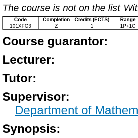
The course is not on the list
Wit
Code
Completion
Credits (ECTS)
Range
101XFG3
Z
1
1P+1C
Course guarantor:
Lecturer:
Tutor:
Supervisor:
Department of Mathem
Synopsis: