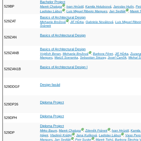
Bachelor Project
Ⓖ
529BP
Marek Chalupa
,
Ivan Hnízdil
,
Kamila Holubcová
,
Jaroslav Hulín
,
Pet
Ⓖ
Ⓖ
Ladislav Lábus
,
Luis Miguel Ribeiro Marques
,
Jan Sedlák
,
Marek T
Basics of Architectural Design
529ZAT
Ⓖ
Michaela Brožová
,
Jiří Hůrka
,
Gabriela Nováková
,
Luis Miguel Ribei
Šrámek
Basics of Architectural Design
529ZAN
Basics of Architectural Design
529ZANB
Ⓖ
Vojtěch Beran
,
Michaela Brožová
,
Barbora Féret
,
Jiří Hůrka
,
Zuzana
Marques
,
Matúš Sceranka
,
Sebastian Sticzay
,
Josef Čančík
,
Michal 
Basics of Architectural Design I
529ZAN1B
Design fasád
529DDGF
Diploma Project
529DP26
Diploma Project
529DPH
Diploma Project
Ⓖ
Ⓖ
Mirko Baum
,
Marek Chalupa
,
Zdeněk Fránek
,
Ivan Hnízdil
,
Kamila
529DP
Ⓖ
Ⓖ
Hájek
,
Vladimír Krátký
,
Jana Kulíková
,
Ladislav Lábus
,
Vaso Pero
Ⓖ
Ⓖ
Marques
,
Jan Sedlák
,
Petr Suske
,
Marek Tichý
,
Barbora Šlechta 