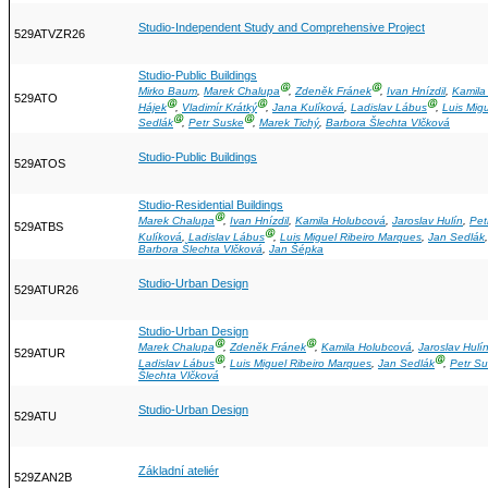
Studio-Independent Study and Comprehensive Project
529ATVZR26
Studio-Public Buildings
Ⓖ
Ⓖ
Mirko Baum
,
Marek Chalupa
,
Zdeněk Fránek
,
Ivan Hnízdil
,
Kamila
529ATO
Ⓖ
Ⓖ
Ⓖ
Hájek
,
Vladimír Krátký
,
Jana Kulíková
,
Ladislav Lábus
,
Luis Mig
Ⓖ
Ⓖ
Sedlák
,
Petr Suske
,
Marek Tichý
,
Barbora Šlechta Vlčková
Studio-Public Buildings
529ATOS
Studio-Residential Buildings
Ⓖ
Marek Chalupa
,
Ivan Hnízdil
,
Kamila Holubcová
,
Jaroslav Hulín
,
Pet
529ATBS
Ⓖ
Kulíková
,
Ladislav Lábus
,
Luis Miguel Ribeiro Marques
,
Jan Sedlák
Barbora Šlechta Vlčková
,
Jan Šépka
Studio-Urban Design
529ATUR26
Studio-Urban Design
Ⓖ
Ⓖ
Marek Chalupa
,
Zdeněk Fránek
,
Kamila Holubcová
,
Jaroslav Hulí
529ATUR
Ⓖ
Ⓖ
Ladislav Lábus
,
Luis Miguel Ribeiro Marques
,
Jan Sedlák
,
Petr S
Šlechta Vlčková
Studio-Urban Design
529ATU
Základní ateliér
529ZAN2B