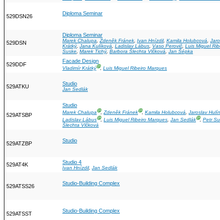
Diploma Seminar
529DSN26
Diploma Seminar
Marek Chalupa
,
Zdeněk Fránek
,
Ivan Hnízdil
,
Kamila Holubcová
,
Jaro
529DSN
Krátký
,
Jana Kulíková
,
Ladislav Lábus
,
Vaso Perovič
,
Luis Miguel Ri
Suske
,
Marek Tichý
,
Barbora Šlechta Vlčková
,
Jan Šépka
Facade Design
529DDF
Ⓖ
Vladimír Krátký
,
Luis Miguel Ribeiro Marques
Studio
529ATKU
Jan Sedlák
Studio
Ⓖ
Ⓖ
Marek Chalupa
,
Zdeněk Fránek
,
Kamila Holubcová
,
Jaroslav Hulí
529ATSBP
Ⓖ
Ⓖ
Ladislav Lábus
,
Luis Miguel Ribeiro Marques
,
Jan Sedlák
,
Petr S
Šlechta Vlčková
Studio
529ATZBP
Studio 4
529AT4K
Ivan Hnízdil
,
Jan Sedlák
Studio-Building Complex
529ATSS26
Studio-Building Complex
529ATSST