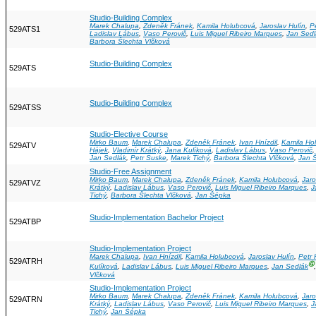
Studio-Building Complex
Marek Chalupa
,
Zdeněk Fránek
,
Kamila Holubcová
,
Jaroslav Hulín
,
P
529ATS1
Ladislav Lábus
,
Vaso Perovič
,
Luis Miguel Ribeiro Marques
,
Jan Sedl
Barbora Šlechta Vlčková
Studio-Building Complex
529ATS
Studio-Building Complex
529ATSS
Studio-Elective Course
Mirko Baum
,
Marek Chalupa
,
Zdeněk Fránek
,
Ivan Hnízdil
,
Kamila Ho
529ATV
Hájek
,
Vladimír Krátký
,
Jana Kulíková
,
Ladislav Lábus
,
Vaso Perovič
Jan Sedlák
,
Petr Suske
,
Marek Tichý
,
Barbora Šlechta Vlčková
,
Jan 
Studio-Free Assignment
Mirko Baum
,
Marek Chalupa
,
Zdeněk Fránek
,
Kamila Holubcová
,
Jaro
529ATVZ
Krátký
,
Ladislav Lábus
,
Vaso Perovič
,
Luis Miguel Ribeiro Marques
,
J
Tichý
,
Barbora Šlechta Vlčková
,
Jan Šépka
Studio-Implementation Bachelor Project
529ATBP
Studio-Implementation Project
Marek Chalupa
,
Ivan Hnízdil
,
Kamila Holubcová
,
Jaroslav Hulín
,
Petr 
529ATRH
Ⓖ
Kulíková
,
Ladislav Lábus
,
Luis Miguel Ribeiro Marques
,
Jan Sedlák
Vlčková
Studio-Implementation Project
Mirko Baum
,
Marek Chalupa
,
Zdeněk Fránek
,
Kamila Holubcová
,
Jaro
529ATRN
Krátký
,
Ladislav Lábus
,
Vaso Perovič
,
Luis Miguel Ribeiro Marques
,
J
Tichý
,
Jan Šépka