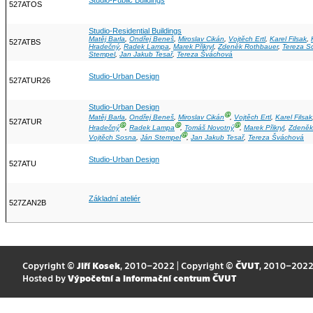
Studio-Public Buildings
527ATOS
Studio-Residential Buildings
Matěj Barla
,
Ondřej Beneš
,
Miroslav Cikán
,
Vojtěch Ertl
,
Karel Filsak
,
527ATBS
Hradečný
,
Radek Lampa
,
Marek Přikryl
,
Zdeněk Rothbauer
,
Tereza S
Stempel
,
Jan Jakub Tesař
,
Tereza Šváchová
Studio-Urban Design
527ATUR26
Studio-Urban Design
Ⓖ
Matěj Barla
,
Ondřej Beneš
,
Miroslav Cikán
,
Vojtěch Ertl
,
Karel Filsak
527ATUR
Ⓖ
Ⓖ
Ⓖ
Hradečný
,
Radek Lampa
,
Tomáš Novotný
,
Marek Přikryl
,
Zdeněk
Ⓖ
Vojtěch Sosna
,
Ján Stempel
,
Jan Jakub Tesař
,
Tereza Šváchová
Studio-Urban Design
527ATU
Základní ateliér
527ZAN2B
Copyright ©
Jiří Kosek
, 2010–2022 | Copyright ©
ČVUT
, 2010–202
Hosted by
Výpočetní a informační centrum ČVUT