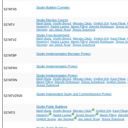
Studio-Building Complex
527ATSS
Studio-Elective Course
Matěj Barla
,
Ondřej Beneš
,
Miroslav Cikán
,
Vojtěch Ertl
,
Karel Filsak
,
527ATV
Hradečný
,
Radek Lampa
,
Marek Přikryl
,
Zdeněk Rothbauer
,
Tereza S
Stempel
,
Jan Jakub Tesař
,
Tereza Šváchová
Studio-Free Assignment
Matěj Barla
,
Ondřej Beneš
,
Miroslav Cikán
,
Vojtěch Ertl
,
Karel Filsak
,
527ATVZ
Hradečný
,
Radek Lampa
,
Marek Přikryl
,
Zdeněk Rothbauer
,
Tereza S
Stempel
,
Jan Jakub Tesař
,
Tereza Šváchová
Studio-Implementation Bechalor Project
527ATBP
Studio-Implementation Project
527ATRH
Studio-Implementation Project
Matěj Barla
,
Ondřej Beneš
,
Miroslav Cikán
,
Vojtěch Ertl
,
Karel Filsak
,
527ATRN
Marek Přikryl
,
Zdeněk Rothbauer
,
Tereza Scheibová
,
Vojtěch Sosna
,
Tereza Šváchová
Studio-Independent Study and Comprehensive Project
527ATVZR26
Studio-Public Buildings
Ⓖ
Matěj Barla
,
Ondřej Beneš
,
Miroslav Cikán
,
Vojtěch Ertl
,
Karel Filsak
527ATO
Ⓖ
Ⓖ
Ⓖ
Hradečný
,
Radek Lampa
,
Tomáš Novotný
,
Marek Přikryl
,
Zdeněk
Ⓖ
Vojtěch Sosna
,
Ján Stempel
,
Jan Jakub Tesař
,
Tereza Šváchová