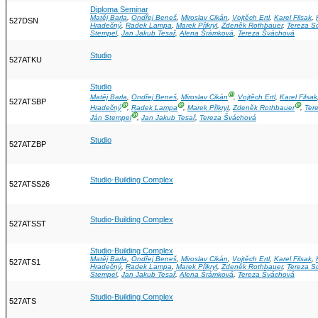
Diploma Seminar
Matěj Barla
,
Ondřej Beneš
,
Miroslav Cikán
,
Vojtěch Ertl
,
Karel Filsak
,
527DSN
Hradečný
,
Radek Lampa
,
Marek Přikryl
,
Zdeněk Rothbauer
,
Tereza S
Stempel
,
Jan Jakub Tesař
,
Alena Šrámková
,
Tereza Šváchová
Studio
527ATKU
Studio
Ⓖ
Matěj Barla
,
Ondřej Beneš
,
Miroslav Cikán
,
Vojtěch Ertl
,
Karel Filsak
527ATSBP
Ⓖ
Ⓖ
Ⓖ
Hradečný
,
Radek Lampa
,
Marek Přikryl
,
Zdeněk Rothbauer
,
Ter
Ⓖ
Ján Stempel
,
Jan Jakub Tesař
,
Tereza Šváchová
Studio
527ATZBP
Studio-Building Complex
527ATSS26
Studio-Building Complex
527ATSST
Studio-Building Complex
Matěj Barla
,
Ondřej Beneš
,
Miroslav Cikán
,
Vojtěch Ertl
,
Karel Filsak
,
527ATS1
Hradečný
,
Radek Lampa
,
Marek Přikryl
,
Zdeněk Rothbauer
,
Tereza S
Stempel
,
Jan Jakub Tesař
,
Alena Šrámková
,
Tereza Šváchová
Studio-Building Complex
527ATS