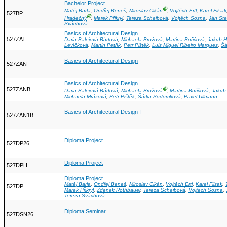
Bachelor Project
Ⓖ
Matěj Barla
,
Ondřej Beneš
,
Miroslav Cikán
,
Vojtěch Ertl
,
Karel Filsak
527BP
Ⓖ
Hradečný
,
Marek Přikryl
,
Tereza Scheibová
,
Vojtěch Sosna
,
Ján St
Šváchová
Basics of Architectural Design
527ZAT
Daria Balejová Bártová
,
Michaela Brožová
,
Martina Buřičová
,
Jakub H
Levíčková
,
Martin Petřík
,
Petr Pištěk
,
Luis Miguel Ribeiro Marques
,
Šá
Basics of Architectural Design
527ZAN
Basics of Architectural Design
527ZANB
Ⓖ
Daria Balejová Bártová
,
Michaela Brožová
,
Martina Buřičová
,
Jakub
Michaela Mrázová
,
Petr Pištěk
,
Šárka Sodomková
,
Pavel Ullmann
Basics of Architectural Design I
527ZAN1B
Diploma Project
527DP26
Diploma Project
527DPH
Diploma Project
Matěj Barla
,
Ondřej Beneš
,
Miroslav Cikán
,
Vojtěch Ertl
,
Karel Filsak
,
527DP
Marek Přikryl
,
Zdeněk Rothbauer
,
Tereza Scheibová
,
Vojtěch Sosna
,
Tereza Šváchová
Diploma Seminar
527DSN26