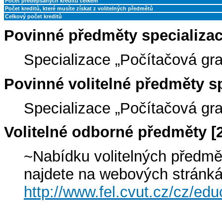
Počet předepsaných kreditů celkem
Počet kreditů, které musíte získat z volitelných předmětů
Celkový počet kreditů
Povinné předměty specializa
Specializace „Počítačová gra
Povinné volitelné předměty s
Specializace „Počítačová gra
Volitelné odborné předměty 
~Nabídku volitelných předmě
najdete na webových stránk
http://www.fel.cvut.cz/cz/edu