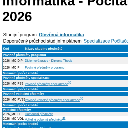
informatika - Počít
2026
Studijní program:
Otevřená informatika
Doporučený průchod studijním plánem:
Specializace Počítač
Kód
Název skupiny předmětů
Povinné předměty programu
2026_MOIDIP
Diplomová práce - Diploma Thesis
2026_MOIP
Povinné předměty programu
Minimální počet kreditů
Povinné předměty specializace
⌘
2026_MOIPS3
Povinné předměty specializace
Minimální počet kreditů
Povinně volitelné předměty
⌘
2026_MOIPVS3
Povinné volitelné předměty specializace
Minimální počet kreditů
Volitelné předměty
2026_MOIH
Humanitní předměty
⌘
2026_MOIVOL
Volitelné odborné předměty
Minimální počet kreditů