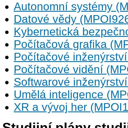
Autonomní systémy (M
Datové vědy (MPOI926)
Kybernetická bezpečno
Počítačová grafika (M
Počítačové inženýrstv
Počítačové vidění (MP
Softwarové inženýrstv
Umělá inteligence (MP
XR a vývoj her (MPOI1
Studijní plány stud