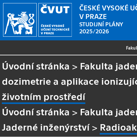
ČESKÉ VYSOKÉ U
V PRAZE
STUDIJNÍ PLÁNY
2025/2026
Faku
Úvodní stránka
>
Fakulta jade
dozimetrie a aplikace ionizují
životním prostředí
Úvodní stránka
>
Fakulta jade
Jaderné inženýrství
>
Radioakt