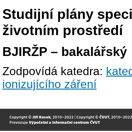
Studijní plány speci
životním prostředí
BJIRŽP – bakalářský
Zodpovídá katedra:
kate
ionizujícího záření
Copyright ©
Jiří Kosek
, 2010–2022 | Copyright ©
ČVUT
, 2010–202
Provozuje
Výpočetní a informační centrum ČVUT