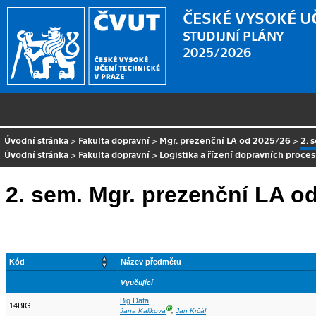
ČESKÉ VYSOKÉ U
STUDIJNÍ PLÁNY
2025/2026
Úvodní stránka
>
Fakulta dopravní
>
Mgr. prezenční LA od 2025/26
>
2. 
Úvodní stránka
>
Fakulta dopravní
>
Logistika a řízení dopravních proce
2. sem. Mgr. prezenční LA o
Kód
Název předmětu
Vyučující
Big Data
14BIG
Ⓖ
Jana Kaliková
,
Jan Krčál