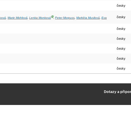
česky
Ⓖ
česky
ková
,
Marie Michlová
,
Lenka Monková
,
Peter Morpuss
,
Markéta Musilová
,
Eva
česky
česky
česky
česky
česky
2
Dotazy a připo