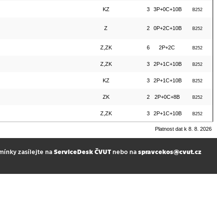
KZ
3
3P+0C+10B
B252
Z
2
0P+2C+10B
B252
Z,ZK
6
2P+2C
B252
Z,ZK
3
2P+1C+10B
B252
KZ
3
2P+1C+10B
B252
ZK
2
2P+0C+8B
B252
Z,ZK
3
2P+1C+10B
B252
Platnost dat k 8. 8. 2026
mínky zasílejte na
ServiceDesk ČVUT
nebo na
spravcekos@cvut.cz