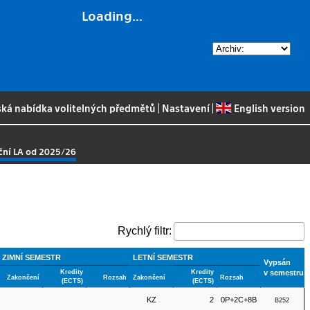
Loading...
ská nabídka volitelných předmětů
|
Nastavení
|
English version
nční LA od 2025/26
Rychlý filtr:
ZIMNÍ SEMESTR
LETNÍ SEMESTR
Vypsán
Kredity
Kredity
v semestru
Zakončení
Rozsah
Zakončení
Rozsah
(ECTS)
(ECTS)
KZ
2
0P+2C+8B
B252