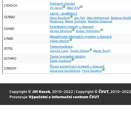
Dopravní chování
17DOCH
Ⓖ
Ⓖ
Vít Janoš
,
Milan Kříž
Jazyk - angličtina 2
15JBA2
Ⓖ
Dana Boušová
,
Jan Feit
,
Jitka Heřmanová
,
Barbora Horáč
Rezlerová
,
Marek Tomeček
,
Markéta Vojanová
Kvantitativní metody v dopravě
21KMD
Ⓖ
Ⓖ
Denisa Mocková
,
Dušan Teichmann
Manažerské informační systémy v dopravě
17MID
Ⓖ
Václav Baroch
Telekomunikace
20TEL
Ⓖ
Zdeněk Lokaj
,
Tomáš Zelinka
,
Martin Šrotýř
Teorie hromadné obsluhy
11THRO
Ⓖ
Šárka Voráčová
Řízení komerčních projektů v dopravě
17RKOP
Ⓖ
Alexandra Dvořáčková
,
Petra Skolilová
Copyright ©
Jiří Kosek
, 2010–2022 | Copyright ©
ČVUT
, 2010–202
Provozuje
Výpočetní a informační centrum ČVUT