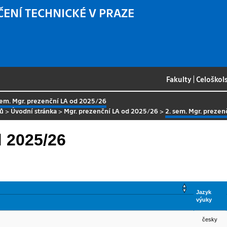
ČENÍ TECHNICKÉ V PRAZE
Fakulty
|
Celoškol
sem. Mgr. prezenční LA od 2025/26
sů
>
Úvodní stránka
>
Mgr. prezenční LA od 2025/26
>
2. sem. Mgr. preze
d 2025/26
Jazyk
výuky
česky