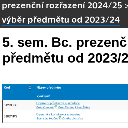
prezenční rozřazení 2024/25
výběr předmětu od 2023/24
5. sem. Bc. prezen
předmětu od 2023/
Kód
Název předmětu
Vyučující
Dopravní průzkumy a simulace
612DOSI
Ⓖ
Petr Kumpošt
,
Petr Richter
,
Libor Žídek
Dynamika konstrukcí a soustav
618DYKS
Ⓖ
Stanislav Hračov
,
Ondřej Jiroušek