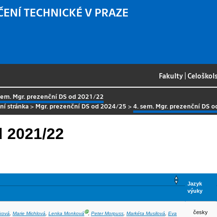
ČENÍ TECHNICKÉ V PRAZE
Fakulty
|
Celoškol
sem. Mgr. prezenční DS od 2021/22
ní stránka
>
Mgr. prezenční DS od 2024/25
>
4. sem. Mgr. prezenční DS 
d 2021/22
Jazyk
výuky
Ⓖ
česky
ková
,
Marie Michlová
,
Lenka Monková
,
Peter Morpuss
,
Markéta Musilová
,
Eva