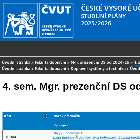
ČESKÉ VYSOKÉ U
STUDIJNÍ PLÁNY
2025/2026
Úvodní stránka
>
Fakulta dopravní
>
Mgr. prezenční DS od 2024/25
>
4. 
Úvodní stránka
>
Fakulta dopravní
>
Dopravní systémy a technika
>
Úvod
4. sem. Mgr. prezenční DS o
Kód
Název předmětu
Vyučující
Jazyk - angličtina 4
15JBA4
Ⓖ
Dana Boušová
,
Jan Feit
,
Jitka Heřmanová
,
Barbora Horáč