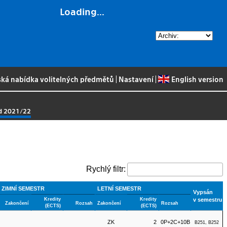
Loading...
ská nabídka volitelných předmětů
|
Nastavení
|
English version
od 2021/22
Rychlý filtr:
ZIMNÍ SEMESTR
LETNÍ SEMESTR
Vypsán
Kredity
Kredity
v semestru
Zakončení
Rozsah
Zakončení
Rozsah
(ECTS)
(ECTS)
ZK
2
0P+2C+10B
B251, B252