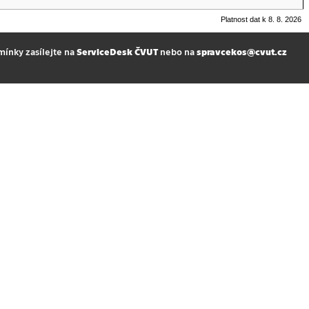
Platnost dat k 8. 8. 2026
mínky zasílejte na
ServiceDesk ČVUT
nebo na
spravcekos@cvut.cz