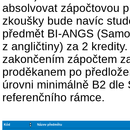
absolvovat zápočtovou p
zkoušky bude navíc stud
předmět BI-ANGS (Samos
z angličtiny) za 2 kredit
zakončením zápočtem za 
proděkanem po předložení
úrovni minimálně B2 dle
referenčního rámce.
Kód
Název předmětu