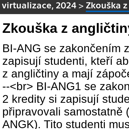
virtualizace, 2024
>
Zkouška z
Zkouška z angličtin
BI-ANG se zakončením zk
zapisují studenti, kteří a
z angličtiny a mají zápo
--<br> BI-ANG1 se zako
2 kredity si zapisují stud
připravovali samostatně 
ANGK). Tito studenti mus