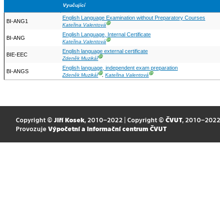
Vyučující
English Language Examination without Preparatory Courses
BI-ANG1
Ⓖ
Kateřina Valentová
English Language, Internal Certificate
BI-ANG
Ⓖ
Kateřina Valentová
English language external certificate
BIE-EEC
Ⓖ
Zdeněk Muzikář
English language, independent exam preparation
BI-ANGS
Ⓖ
Ⓖ
Zdeněk Muzikář
,
Kateřina Valentová
Copyright ©
Jiří Kosek
, 2010–2022 | Copyright ©
ČVUT
, 2010–202
Provozuje
Výpočetní a informační centrum ČVUT