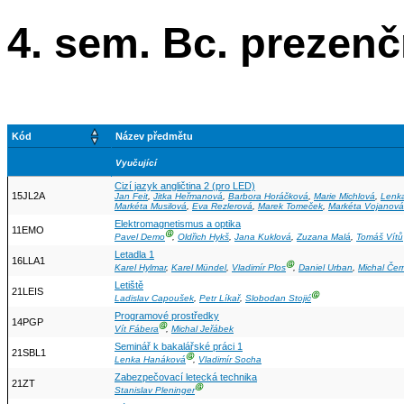
4. sem. Bc. prezen
Kód
Název předmětu
Vyučující
Cizí jazyk angličtina 2 (pro LED)
15JL2A
Jan Feit
,
Jitka Heřmanová
,
Barbora Horáčková
,
Marie Michlová
,
Lenk
Markéta Musilová
,
Eva Rezlerová
,
Marek Tomeček
,
Markéta Vojanová
Elektromagnetismus a optika
11EMO
Ⓖ
Pavel Demo
,
Oldřich Hykš
,
Jana Kuklová
,
Zuzana Malá
,
Tomáš Vítů
Letadla 1
16LLA1
Ⓖ
Karel Hylmar
,
Karel Mündel
,
Vladimír Plos
,
Daniel Urban
,
Michal Čer
Letiště
21LEIS
Ⓖ
Ladislav Capoušek
,
Petr Líkař
,
Slobodan Stojić
Programové prostředky
14PGP
Ⓖ
Vít Fábera
,
Michal Jeřábek
Seminář k bakalářské práci 1
21SBL1
Ⓖ
Lenka Hanáková
,
Vladimír Socha
Zabezpečovací letecká technika
21ZT
Ⓖ
Stanislav Pleninger