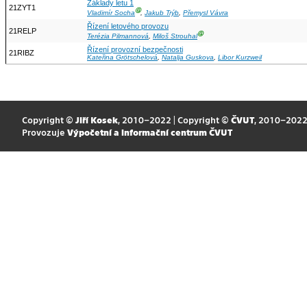
Základy letu 1
21ZYT1
Ⓖ
Vladimír Socha
,
Jakub Trýb
,
Přemysl Vávra
Řízení letového provozu
21RELP
Ⓖ
Terézia Pilmannová
,
Miloš Strouhal
Řízení provozní bezpečnosti
21RIBZ
Kateřina Grötschelová
,
Natalja Guskova
,
Libor Kurzweil
Copyright ©
Jiří Kosek
, 2010–2022 | Copyright ©
ČVUT
, 2010–202
Provozuje
Výpočetní a informační centrum ČVUT