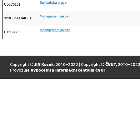
Bakalářská práce
U00C6101
Management jakosti
32BC-P-MJAK-01
Management jakosti
U16C6302
Copyright ©
Jiří Kosek
, 2010–2022 | Copyright ©
ČVUT
, 2010–202
Provozuje
Výpočetní a informační centrum ČVUT