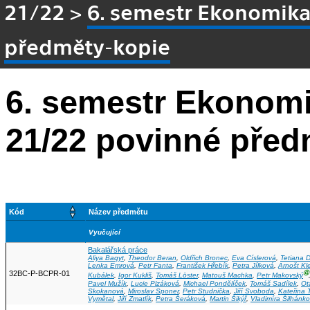
21/22
>
6. semestr Ekonomik
předměty-kopie
6. semestr Ekonom
21/22 povinné před
Kód
Název předmětu
Vyučující
Bakalářská práce
Aliya Baqyt
,
Theodor Beran
,
Oldřich Bronec
,
Eva Císlerová
,
Tetiana 
Lenka Emrová
,
Petr Fanta
,
František Hřebík
,
Petra Jílková
,
Arnošt Kl
32BC-P-BCPR-01
Ⓖ
Kubálek
,
Igor Kukliš
,
Tomáš Löster
,
Matouš Machka
,
Petr Makovský
Pavel Mužík
,
Lucie Plzáková
,
Michael Pondělíček
,
Tomáš Sadílek
,
Ot
Skokanová
,
Miroslav Sponer
,
Petr Studnička
,
Jiří Svoboda
,
Kateřina
Vymětal
,
Jiří Zmatlík
,
Petra Šeráková
,
Martin Šikýř
,
Vladimíra Šilhánk