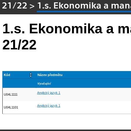
21/22
>
1.s. Ekonomika a ma
1.s. Ekonomika a 
21/22
Kód
Název předmětu
Vyučující
Anglický jazyk 1
U04L1111
Anglický jazyk 1
U04L1101