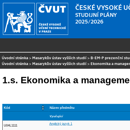
ČESKÉ VYSOKÉ U
STUDIJNÍ PLÁNY
2025/2026
Úvodní stránka
>
Masarykův ústav vyšších studií
>
B-EM-P prezenční st
Úvodní stránka
>
Masarykův ústav vyšších studií
>
Ekonomika a manage
1.s. Ekonomika a managemen
Kód
Název předmětu
Vyučující
Anglický jazyk 1
U04L1111