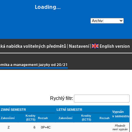
Loading...
ská nabídka volitelných předmětů
|
Nastavení
|
English version
nomika a management jazyky od 20/21
Rychlý filtr:
ZIMNÍ SEMESTR
LETNÍ SEMESTR
Vypsán
Kredity
Kredity
v semestru
Zakončení
Rozsah
Zakončení
Rozsah
(ECTS)
(ECTS)
Předmět
Z
6
0P+4C
není vypsán