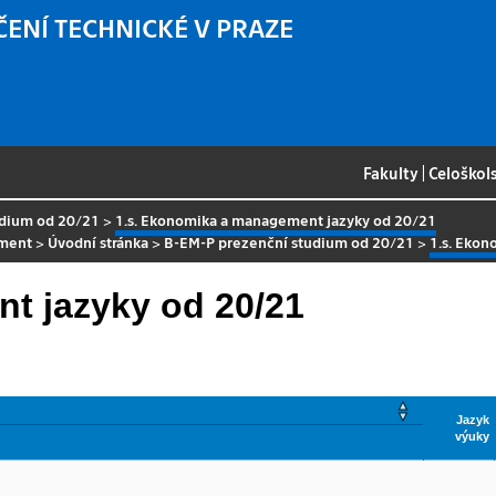
ČENÍ TECHNICKÉ V PRAZE
Fakulty
|
Celoškol
udium od 20/21
>
1.s. Ekonomika a management jazyky od 20/21
ment
>
Úvodní stránka
>
B-EM-P prezenční studium od 20/21
>
1.s. Eko
t jazyky od 20/21
Jazyk
výuky