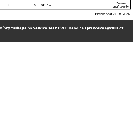
Předmět
Z
6
0P+4C
není vypsán
Platnost dat k 6. 8. 2026
mínky zasílejte na
ServiceDesk ČVUT
nebo na
spravcekos@cvut.cz