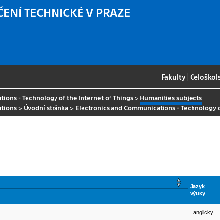
ČENÍ TECHNICKÉ V PRAZE
Fakulty
|
Celoškol
ions - Technology of the Internet of Things
>
Humanities subjects
ations
>
Úvodní stránka
>
Electronics and Communications - Technology of
Jazyk
výuky
anglicky