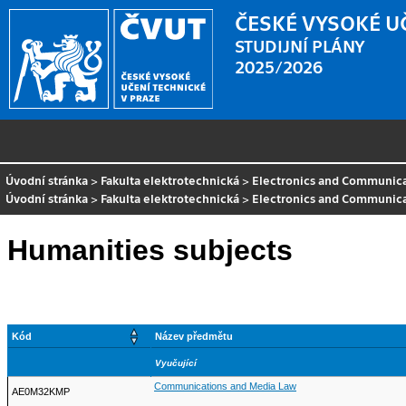
ČESKÉ VYSOKÉ U
STUDIJNÍ PLÁNY
2025/2026
Úvodní stránka
>
Fakulta elektrotechnická
>
Electronics and Communicat
Úvodní stránka
>
Fakulta elektrotechnická
>
Electronics and Communic
Humanities subjects
Kód
Název předmětu
Vyučující
Communications and Media Law
AE0M32KMP