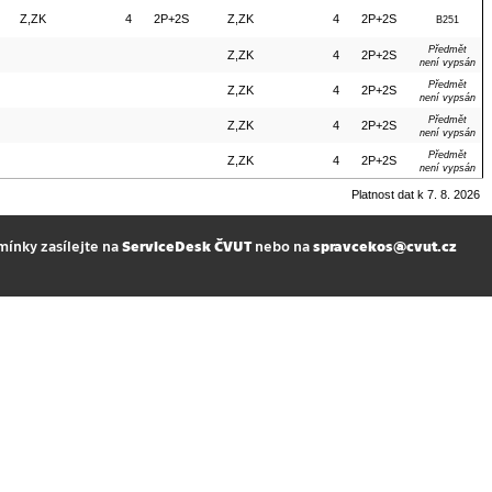
Z,ZK
4
2P+2S
Z,ZK
4
2P+2S
B251
Předmět
Z,ZK
4
2P+2S
není vypsán
Předmět
Z,ZK
4
2P+2S
není vypsán
Předmět
Z,ZK
4
2P+2S
není vypsán
Předmět
Z,ZK
4
2P+2S
není vypsán
Platnost dat k 7. 8. 2026
mínky zasílejte na
ServiceDesk ČVUT
nebo na
spravcekos@cvut.cz