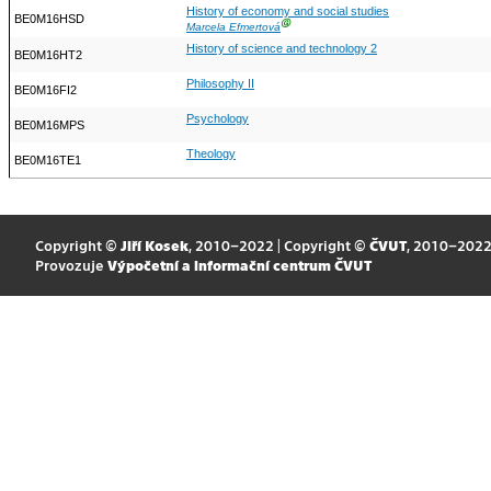
History of economy and social studies
BE0M16HSD
Ⓖ
Marcela Efmertová
History of science and technology 2
BE0M16HT2
Philosophy II
BE0M16FI2
Psychology
BE0M16MPS
Theology
BE0M16TE1
Copyright ©
Jiří Kosek
, 2010–2022 | Copyright ©
ČVUT
, 2010–202
Provozuje
Výpočetní a informační centrum ČVUT