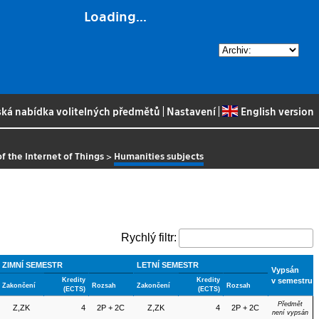
Loading...
ská nabídka volitelných předmětů
|
Nastavení
|
English version
 the Internet of Things
>
Humanities subjects
Rychlý filtr:
ZIMNÍ SEMESTR
LETNÍ SEMESTR
Vypsán
Kredity
Kredity
v semestru
Zakončení
Rozsah
Zakončení
Rozsah
(ECTS)
(ECTS)
Předmět
Z,ZK
4
2P + 2C
Z,ZK
4
2P + 2C
není vypsán