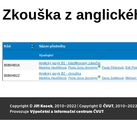
Zkouška z anglické
Kód
Název předmětu
Vyučující
Anglický jazyk B1 - klasifikovaný zápočet
B0B04B1K
Ⓖ
Markéta Havlíčková
,
Petra Juna Jennings
,
Pavla Péterová
,
Erik Pet
Anglický jazyk B2 - zkouška
B0B04B2Z
Ⓖ
Markéta Havlíčková
,
Petra Juna Jennings
,
Dana Saláková
,
Michael
Copyright ©
Jiří Kosek
, 2010–2022 | Copyright ©
ČVUT
, 2010–202
Provozuje
Výpočetní a informační centrum ČVUT