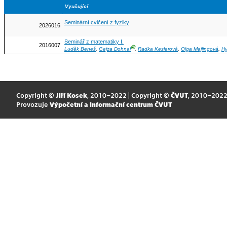
Vyučující
Seminární cvičení z fyziky
2026016
Seminář z matematiky I.
2016007
Ⓖ
Luděk Beneš
,
Gejza Dohnal
,
Radka Keslerová
,
Olga Majlingová
,
Hy
Copyright ©
Jiří Kosek
, 2010–2022 | Copyright ©
ČVUT
, 2010–202
Provozuje
Výpočetní a informační centrum ČVUT