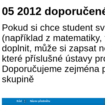
05 2012 doporučen
Pokud si chce student sv
(například z matematiky, f
doplnit, může si zapsat n
které příslušné ústavy pr
Doporučujeme zejména p
skupině
Kód
Název předmětu