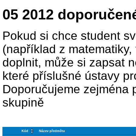
05 2012 doporučen
Pokud si chce student sv
(například z matematiky, f
doplnit, může si zapsat n
které příslušné ústavy pr
Doporučujeme zejména p
skupině
Kód
Název předmětu