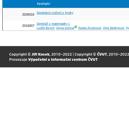
Vyučující
Seminární cvičení z fyziky
2026016
Seminář z matematiky I.
2016007
Ⓖ
Luděk Beneš
,
Gejza Dohnal
,
Radka Keslerová
,
Olga Majlingová
,
Hy
Copyright ©
Jiří Kosek
, 2010–2022 | Copyright ©
ČVUT
, 2010–202
Provozuje
Výpočetní a informační centrum ČVUT