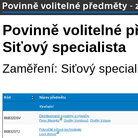
Povinně volitelné předměty - 
Povinně volitelné 
Siťový specialista
Zaměření: Siťový special
Kód
Název předmětu
Vyučující
Distribuované systémy a výpočty
B6B32DSV
Ⓖ
Peter Macejko
,
Ondřej Vondrouš
,
Ondřej Votava
Pokročilé síťové technologie
B6B32ST2
Ⓖ
Leoš Boháč