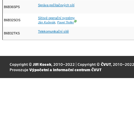
Správa počítačových sítí
B6B36SPS
Síťové operační systémy
B6B32SOS
Ⓖ
Ján Kučerák
,
Pavel Troller
Telekomunikační sítě
B6B32TKS
Copyright ©
Jiří Kosek
, 2010–2022 | Copyright ©
ČVUT
, 2010–202
Provozuje
Výpočetní a informační centrum ČVUT