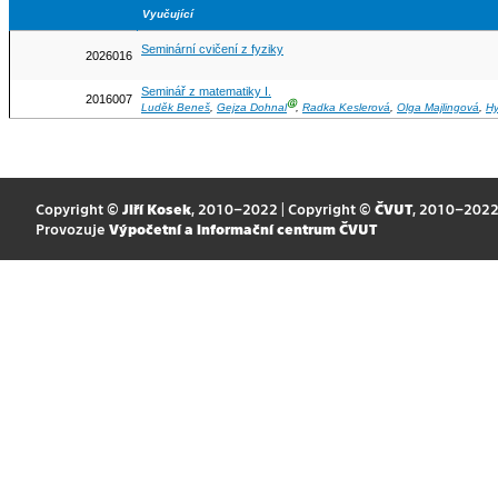
Vyučující
Seminární cvičení z fyziky
2026016
Seminář z matematiky I.
2016007
Ⓖ
Luděk Beneš
,
Gejza Dohnal
,
Radka Keslerová
,
Olga Majlingová
,
Hy
Copyright ©
Jiří Kosek
, 2010–2022 | Copyright ©
ČVUT
, 2010–202
Provozuje
Výpočetní a informační centrum ČVUT