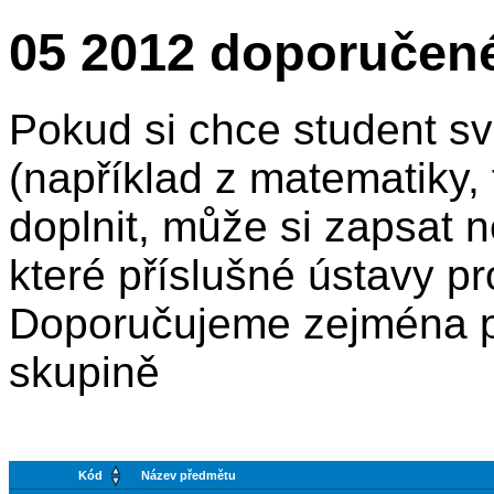
05 2012 doporučen
Pokud si chce student sv
(například z matematiky, f
doplnit, může si zapsat n
které příslušné ústavy pr
Doporučujeme zejména p
skupině
Kód
Název předmětu