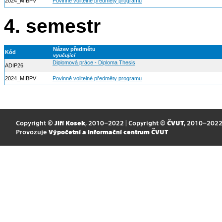
2024_MIBPV
Povinně volitelné předměty programu
4. semestr
Název předmětu
Kód
vyučující
Diplomová práce - Diploma Thesis
ADIP26
2024_MIBPV
Povinně volitelné předměty programu
Copyright ©
Jiří Kosek
, 2010–2022 | Copyright ©
ČVUT
, 2010–202
Provozuje
Výpočetní a informační centrum ČVUT