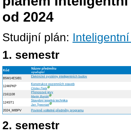
plánem Inteligentní
od 2024
Studijní plán:
Inteligentn
1. semestr
Název předmětu
Kód
vyučující
Elektrické systémy inteligentních budov
B5M14ESIB1
Konstrukce pozemních staveb
124KPKP
Ⓖ
Ctislav Fiala
Přenosové jevy
2161108
Ⓖ
Martin Barták
Stavební tepelná technika
124ST1
Ⓖ
Jan Tywoniak
2024_MIBPV
Povinně volitelné předměty programu
2. semestr