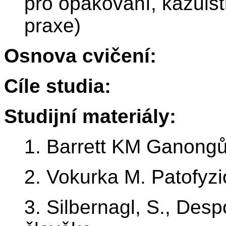
pro opakování, kazuistik
praxe)
Osnova cvičení:
Cíle studia:
Studijní materiály:
1. Barrett KM Ganongův
2. Vokurka M. Patofyzi
3. Silbernagl, S., Desp