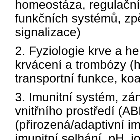
homeostáza, regulační
funkčních systémů, z
signalizace)
2. Fyziologie krve a h
krvácení a trombózy (
transportní funkce, ko
3. Imunitní systém, zá
vnitřního prostředí (AB
(přirozená/adaptivní i
imunitní selhání, pH, 