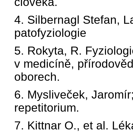
člověka.
4. Silbernagl Stefan, L
patofyziologie
5. Rokyta, R. Fyziologi
v medicíně, přírodově
oborech.
6. Mysliveček, Jaromír;
repetitorium.
7. Kittnar O., et al. Lé