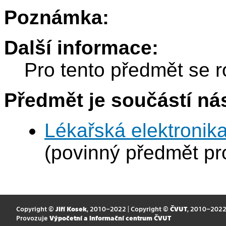
Poznámka:
Další informace:
Pro tento předmět se r
Předmět je součástí nás
Lékařská elektronika
(povinný předmět p
Copyright ©
Jiří Kosek
, 2010–2022 | Copyright ©
ČVUT
, 2010–202
Provozuje
Výpočetní a informační centrum ČVUT