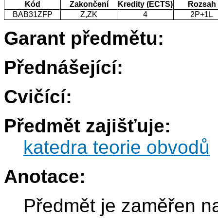
Kód
Zakončení
Kredity (ECTS)
Rozsah
BAB31ZFP
Z,ZK
4
2P+1L
Garant předmětu:
Přednášející:
Cvičící:
Předmět zajišťuje:
katedra teorie obvodů
Anotace:
Předmět je zaměřen n