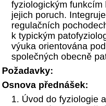
fyziologickým funkcím
jejich poruch. Integru
regulačních pochodech 
k typickým patofyziolo
výuka orientována podl
společných obecně pat
Požadavky:
Osnova přednášek:
1. Úvod do fyziologie a