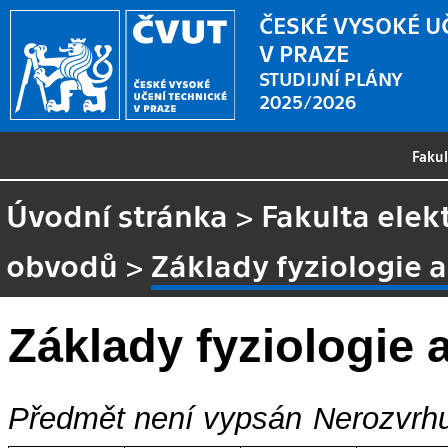
ČESKÉ VYSOKÉ U
V PRAZE
STUDIJNÍ PLÁNY
2025/2026
Faku
Úvodní stránka
>
Fakulta elek
obvodů
>
Základy fyziologie a
Základy fyziologie 
Předmět není vypsán
Nerozvrhu