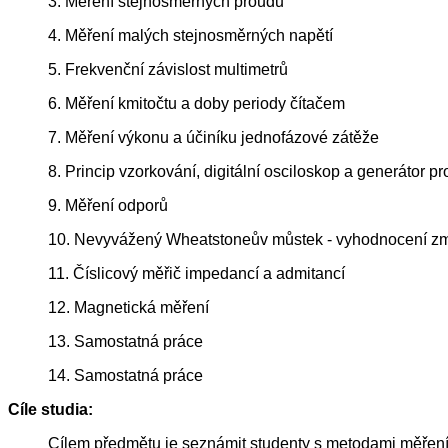
3. Měření stejnosměrných proudů
4. Měření malých stejnosměrných napětí
5. Frekvenční závislost multimetrů
6. Měření kmitočtu a doby periody čítačem
7. Měření výkonu a účiníku jednofázové zátěže
8. Princip vzorkování, digitální osciloskop a generátor
9. Měření odporů
10. Nevyvážený Wheatstoneův můstek - vyhodnocení zm
11. Číslicový měřič impedancí a admitancí
12. Magnetická měření
13. Samostatná práce
14. Samostatná práce
Cíle studia:
Cílem předmětu je seznámit studenty s metodami měření el