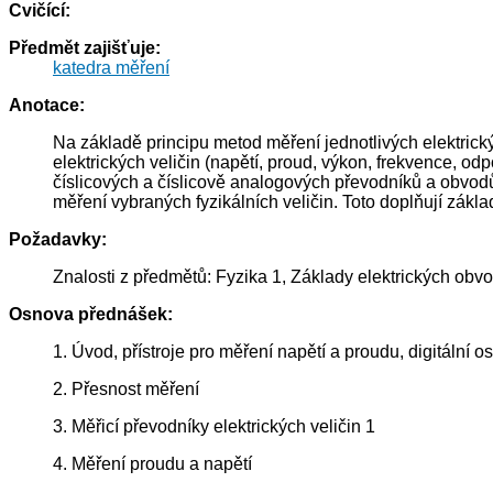
Cvičící:
Předmět zajišťuje:
katedra měření
Anotace:
Na základě principu metod měření jednotlivých elektrickýc
elektrických veličin (napětí, proud, výkon, frekvence, od
číslicových a číslicově analogových převodníků a obvodů
měření vybraných fyzikálních veličin. Toto doplňují zák
Požadavky:
Znalosti z předmětů: Fyzika 1, Základy elektrických obv
Osnova přednášek:
1. Úvod, přístroje pro měření napětí a proudu, digitální o
2. Přesnost měření
3. Měřicí převodníky elektrických veličin 1
4. Měření proudu a napětí