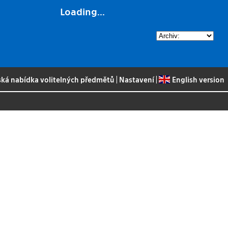
Loading...
ská nabídka volitelných předmětů
|
Nastavení
|
English version