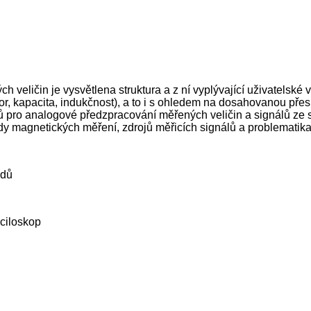
h veličin je vysvětlena struktura a z ní vyplývající uživatelské 
por, kapacita, indukčnost), a to i s ohledem na dosahovanou přes
 pro analogové předzpracování měřených veličin a signálů ze s
lady magnetických měření, zdrojů měřicích signálů a problematik
odů
sciloskop