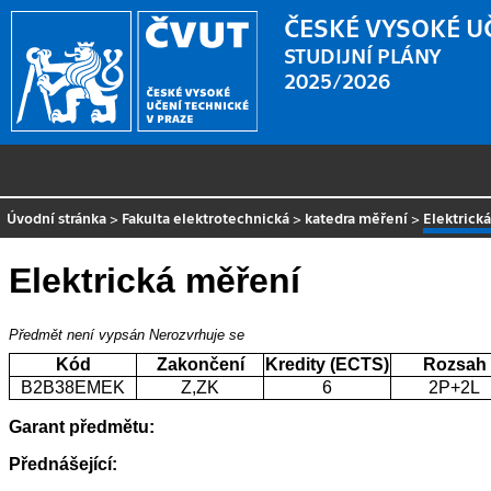
ČESKÉ VYSOKÉ U
STUDIJNÍ PLÁNY
2025/2026
Úvodní stránka
>
Fakulta elektrotechnická
>
katedra měření
>
Elektrick
Elektrická měření
Předmět není vypsán
Nerozvrhuje se
Kód
Zakončení
Kredity (ECTS)
Rozsah
B2B38EMEK
Z,ZK
6
2P+2L
Garant předmětu:
Přednášející: