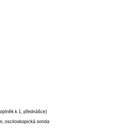
doplněk k 1. přednášce)
m, osciloskopická sonda