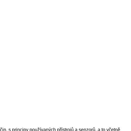
n, s principy používaných přístrojů a senzorů, a to včetně