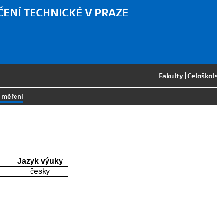
ČENÍ TECHNICKÉ V PRAZE
Fakulty
|
Celoškol
á měření
Jazyk výuky
česky