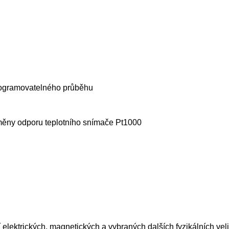
 programovatelného průběhu
ěny odporu teplotního snímače Pt1000
ektrických, magnetických a vybraných dalších fyzikálních veliči