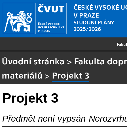
ČESKÉ VYSOKÉ U
V PRAZE
STUDIJNÍ PLÁNY
2025/2026
Faku
Úvodní stránka
>
Fakulta dopr
materiálů
>
Projekt 3
Projekt 3
Předmět není vypsán
Nerozvrhu