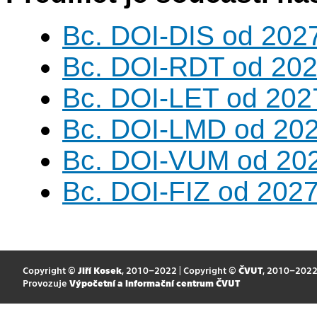
Bc. DOI-DIS od 202
Bc. DOI-RDT od 202
Bc. DOI-LET od 202
Bc. DOI-LMD od 20
Bc. DOI-VUM od 20
Bc. DOI-FIZ od 202
Copyright ©
Jiří Kosek
, 2010–2022 | Copyright ©
ČVUT
, 2010–202
Provozuje
Výpočetní a informační centrum ČVUT