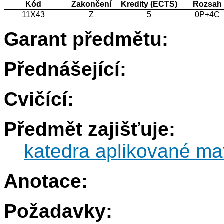
Kód
Zakončení
Kredity (ECTS)
Rozsah
11X43
Z
5
0P+4C
Garant předmětu:
Přednášející:
Cvičící:
Předmět zajišťuje:
katedra aplikované ma
Anotace:
Požadavky: