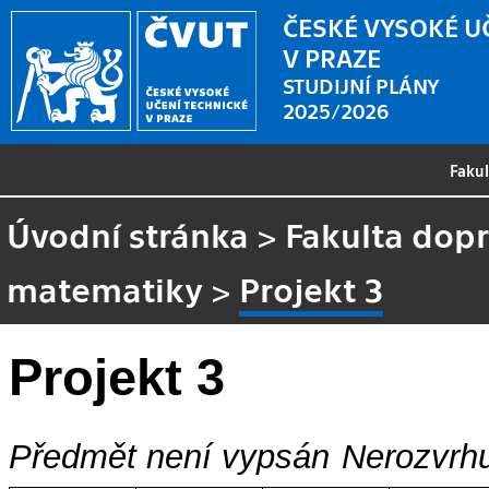
ČESKÉ VYSOKÉ U
V PRAZE
STUDIJNÍ PLÁNY
2025/2026
Faku
Úvodní stránka
>
Fakulta dopr
matematiky
>
Projekt 3
Projekt 3
Předmět není vypsán
Nerozvrhu