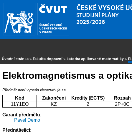
ČESKÉ VYSOKÉ U
STUDIJNÍ PLÁNY
2025/2026
Úvodní stránka
>
Fakulta dopravní
>
katedra aplikované matematiky
>
El
Elektromagnetismus a optik
Předmět není vypsán
Nerozvrhuje se
Kód
Zakončení
Kredity (ECTS)
Rozsah
11Y1EO
KZ
2
2P+0C
Garant předmětu:
Pavel Demo
Přednášející: