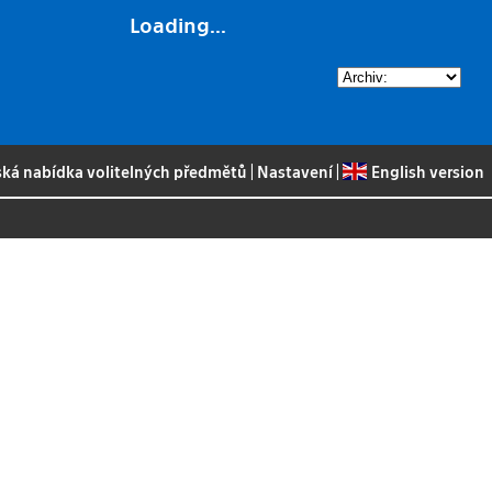
Loading...
ská nabídka volitelných předmětů
|
Nastavení
|
English version