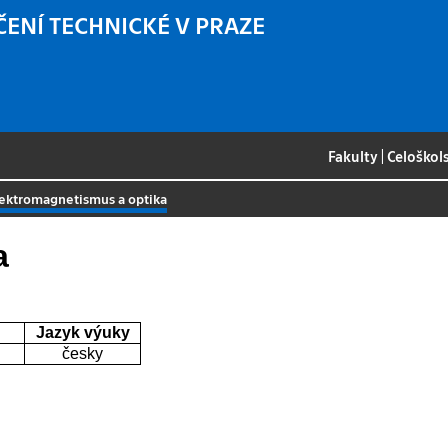
ČENÍ TECHNICKÉ V PRAZE
Fakulty
|
Celoškol
ektromagnetismus a optika
a
Jazyk výuky
česky