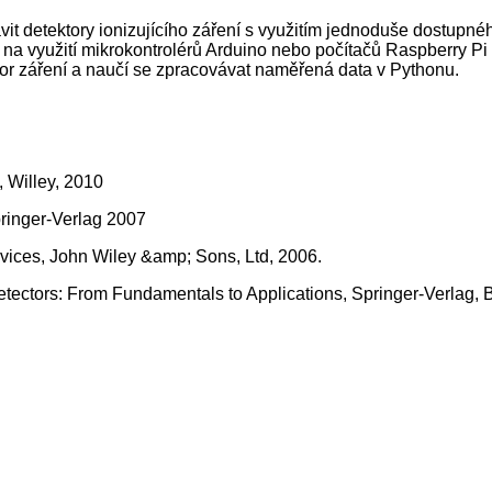
avit detektory ionizujícího záření s využitím jednoduše dostupn
 na využití mikrokontrolérů Arduino nebo počítačů Raspberry Pi
ktor záření a naučí se zpracovávat naměřená data v Pythonu.
, Willey, 2010
pringer-Verlag 2007
evices, John Wiley &amp; Sons, Ltd, 2006.
Detectors: From Fundamentals to Applications, Springer-Verlag, 