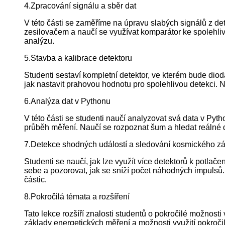
4.Zpracování signálu a sběr dat
V této části se zaměříme na úpravu slabých signálů z det
zesilovačem a naučí se využívat komparátor ke spolehliv
analýzu.
5.Stavba a kalibrace detektoru
Studenti sestaví kompletní detektor, ve kterém bude diod
jak nastavit prahovou hodnotu pro spolehlivou detekci. 
6.Analýza dat v Pythonu
V této části se studenti naučí analyzovat svá data v Pyt
průběh měření. Naučí se rozpoznat šum a hledat reálné de
7.Detekce shodných událostí a sledování kosmického zá
Studenti se naučí, jak lze využít více detektorů k potla
sebe a pozorovat, jak se sníží počet náhodných impulsů. T
částic.
8.Pokročilá témata a rozšíření
Tato lekce rozšíří znalosti studentů o pokročilé možnosti v
základy energetických měření a možnosti využití pokročil