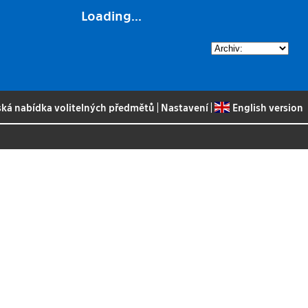
Loading...
ská nabídka volitelných předmětů
|
Nastavení
|
English version