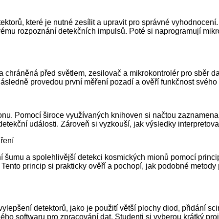
ektorů, které je nutné zesílit a upravit pro správné vyhodnocení
ému rozpoznání detekčních impulsů. Poté si naprogramují mikrok
a chráněná před světlem, zesilovač a mikrokontrolér pro sběr dat
Následně provedou první měření pozadí a ověří funkčnost svého 
honu. Pomocí široce využívaných knihoven si načtou zaznamenaná d
tekční události. Zároveň si vyzkouší, jak výsledky interpretova
ření
čení šumu a spolehlivější detekci kosmických mionů pomocí princi
ento princip si prakticky ověří a pochopí, jak podobné metody po
ylepšení detektorů, jako je použití větší plochy diod, přidání sci
ého softwaru pro zpracování dat. Studenti si vyberou krátký proj