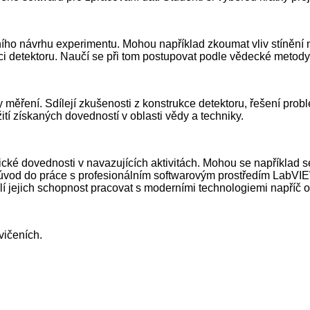
ního návrhu experimentu. Mohou například zkoumat vliv stínění na
aci detektoru. Naučí se při tom postupovat podle vědecké metody
ky měření. Sdílejí zkušenosti z konstrukce detektoru, řešení pr
tí získaných dovedností v oblasti vědy a techniky.
ické dovednosti v navazujících aktivitách. Mohou se například 
je úvod do práce s profesionálním softwarovým prostředím LabVIE
sílí jejich schopnost pracovat s moderními technologiemi napříč o
vičeních.