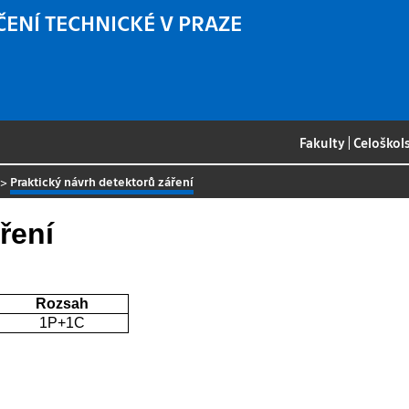
ČENÍ TECHNICKÉ V PRAZE
Fakulty
|
Celoškol
>
Praktický návrh detektorů záření
ření
Rozsah
1P+1C