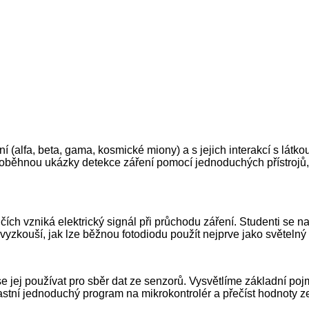
ní (alfa, beta, gama, kosmické miony) a s jejich interakcí s lát
proběhnou ukázky detekce záření pomocí jednoduchých přístrojů,
čích vzniká elektrický signál při průchodu záření. Studenti se n
mi vyzkouší, jak lze běžnou fotodiodu použít nejprve jako světelný
e jej používat pro sběr dat ze senzorů. Vysvětlíme základní pojm
stní jednoduchý program na mikrokontrolér a přečíst hodnoty ze 