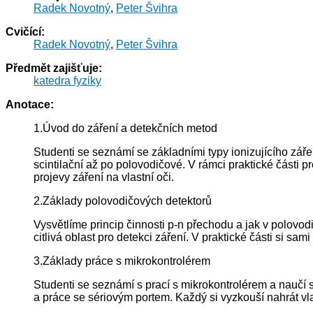
Radek Novotný
,
Peter Švihra
Cvičící:
Radek Novotný
,
Peter Švihra
Předmět zajišťuje:
katedra fyziky
Anotace:
1.Úvod do záření a detekčních metod
Studenti se seznámí se základními typy ionizujícího záře
scintilační až po polovodičové. V rámci praktické části 
projevy záření na vlastní oči.
2.Základy polovodičových detektorů
Vysvětlíme princip činnosti p-n přechodu a jak v polovodi
citlivá oblast pro detekci záření. V praktické části si sa
3.Základy práce s mikrokontrolérem
Studenti se seznámí s prací s mikrokontrolérem a naučí s
a práce se sériovým portem. Každý si vyzkouší nahrát vla