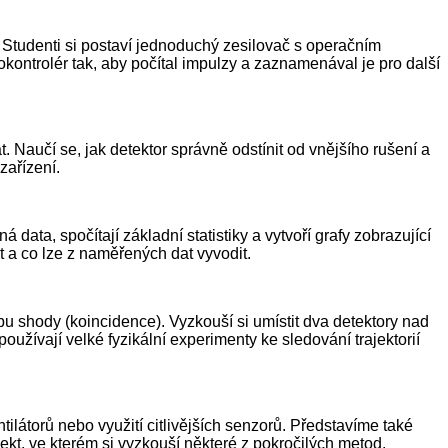
. Studenti si postaví jednoduchý zesilovač s operačním
ontrolér tak, aby počítal impulzy a zaznamenával je pro další
. Naučí se, jak detektor správně odstínit od vnějšího rušení a
zařízení.
ata, spočítají základní statistiky a vytvoří grafy zobrazující
t a co lze z naměřených dat vyvodit.
pu shody (koincidence). Vyzkouší si umístit dva detektory nad
užívají velké fyzikální experimenty ke sledování trajektorií
ntilátorů nebo využití citlivějších senzorů. Představíme také
ekt, ve kterém si vyzkouší některé z pokročilých metod.