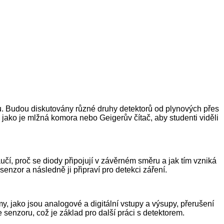
kou. Budou diskutovány různé druhy detektorů od plynových přes
 jako je mlžná komora nebo Geigerův čítač, aby studenti viděli
aučí, proč se diody připojují v závěrném směru a jak tím vzniká
 senzor a následně ji připraví pro detekci záření.
y, jako jsou analogové a digitální vstupy a výsupy, přerušení
senzoru, což je základ pro další práci s detektorem.