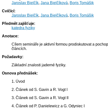
Jaroslav Bielčík
,
Jana Bielčíková
,
Boris Tomášik
Cvičící:
Jaroslav Bielčík
,
Jana Bielčíková
,
Boris Tomášik
Předmět zajišťuje:
katedra fyziky
Anotace:
Cílem semináře je aktivní formou prodiskutovat a pochop
článcích.
Požadavky:
Základní znalosti jaderné fyziky.
Osnova přednášek:
1. Úvod
2. Článek od S. Gavin a R. Vogt I
3. Článek od S. Gavin a R. Vogt II
4. Článek od P. Danielewicz a G. Odyniec I