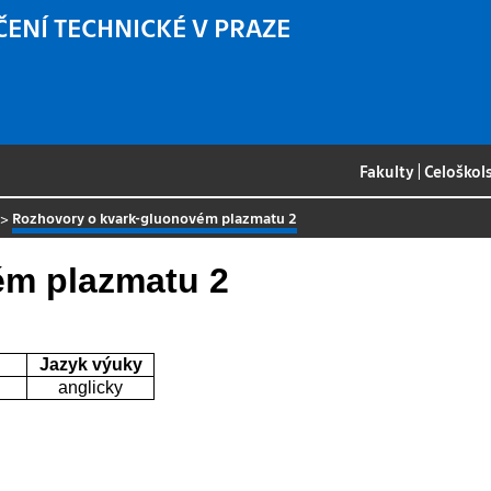
ČENÍ TECHNICKÉ V PRAZE
Fakulty
|
Celoškol
>
Rozhovory o kvark-gluonovém plazmatu 2
ém plazmatu 2
Jazyk výuky
anglicky