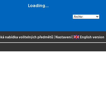
Loading...
ská nabídka volitelných předmětů
|
Nastavení
|
English version