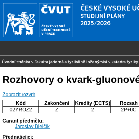
ČESKÉ VYSOKÉ U
STUDIJNÍ PLÁNY
2025/2026
Úvodní stránka
>
Fakulta jaderná a fyzikálně inženýrská
>
katedra fyziky
Rozhovory o kvark-gluonov
Zobrazit rozvrh
Kód
Zakončení
Kredity (ECTS)
Rozsah
02YROZ2
Z
2
2P+0C
Garant předmětu:
Jaroslav Bielčík
Přednášející: