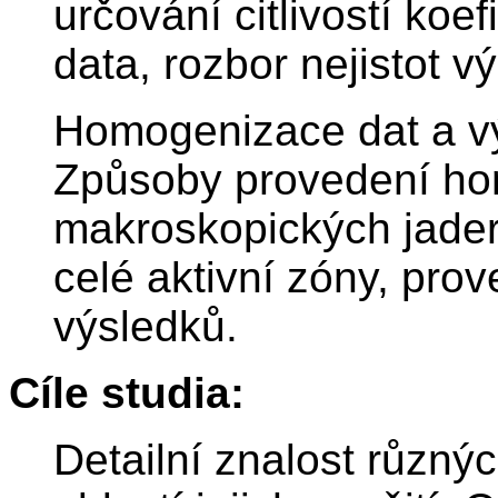
určování citlivostí koe
data, rozbor nejistot v
Homogenizace dat a vý
Způsoby provedení ho
makroskopických jader
celé aktivní zóny, pro
výsledků.
Cíle studia:
Detailní znalost různý