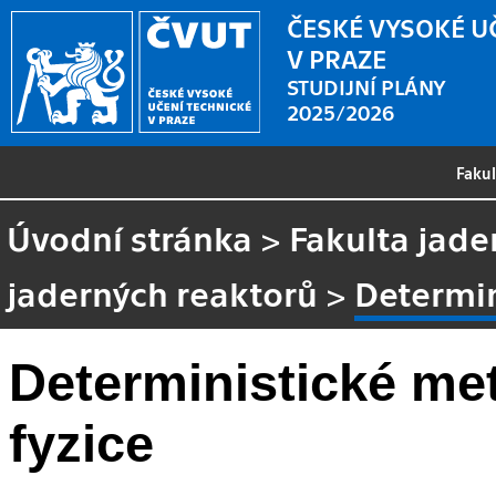
ČESKÉ VYSOKÉ U
V PRAZE
STUDIJNÍ PLÁNY
2025/2026
Faku
Úvodní stránka
>
Fakulta jade
jaderných reaktorů
>
Determin
Deterministické me
fyzice