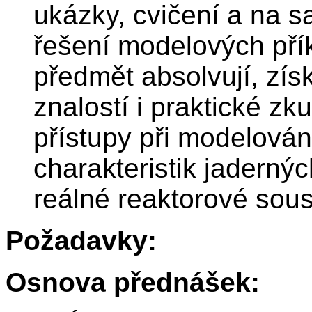
ukázky, cvičení a na s
řešení modelových přík
předmět absolvují, zís
znalostí i praktické z
přístupy při modelován
charakteristik jadernýc
reálné reaktorové sous
Požadavky:
Osnova přednášek: