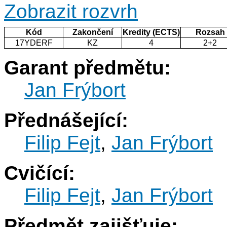
Zobrazit rozvrh
Kód
Zakončení
Kredity (ECTS)
Rozsah
17YDERF
KZ
4
2+2
Garant předmětu:
Jan Frýbort
Přednášející:
Filip Fejt
,
Jan Frýbort
Cvičící:
Filip Fejt
,
Jan Frýbort
Předmět zajišťuje: