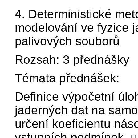
4. Deterministické me
modelování ve fyzice j
palivových souborů
Rozsah: 3 přednášky
Témata přednášek:
Definice výpočetní úlo
jaderných dat na samos
určení koeficientu nás
vstupních podmínek, urč