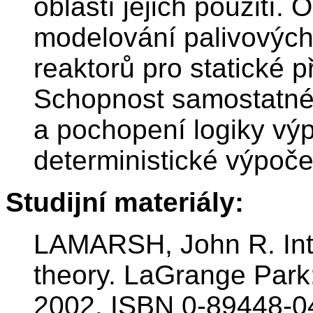
oblastí jejich použití.
modelování palivových
reaktorů pro statické p
Schopnost samostatné
a pochopení logiky výpo
deterministické výpoče
Studijní materiály:
LAMARSH, John R. Intr
theory. LaGrange Park
2002. ISBN 0-89448-0