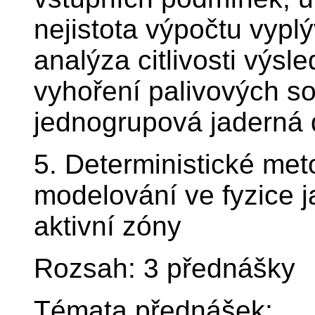
nejistota výpočtu vyplýv
analýza citlivosti výsl
vyhoření palivových s
jednogrupová jaderná 
5. Deterministické me
modelování ve fyzice j
aktivní zóny
Rozsah: 3 přednášky
Témata přednášek: