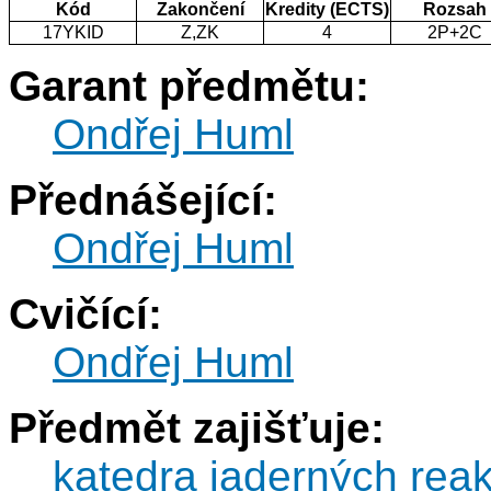
Kód
Zakončení
Kredity (ECTS)
Rozsah
17YKID
Z,ZK
4
2P+2C
Garant předmětu:
Ondřej Huml
Přednášející:
Ondřej Huml
Cvičící:
Ondřej Huml
Předmět zajišťuje:
katedra jaderných reak