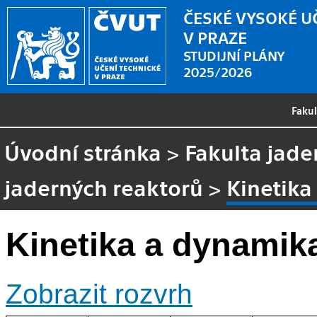
ČESKÉ VYSOKÉ U
V PRAZE
STUDIJNÍ PLÁNY
2025/2026
Faku
Úvodní stránka
>
Fakulta jade
jaderných reaktorů
>
Kinetika
Kinetika a dynamik
Zobrazit rozvrh