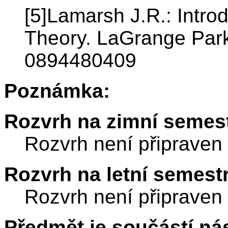
[5]Lamarsh J.R.: Intro
Theory. LaGrange Par
0894480409
Poznámka:
Rozvrh na zimní semest
Rozvrh není připraven
Rozvrh na letní semest
Rozvrh není připraven
Předmět je součástí nás