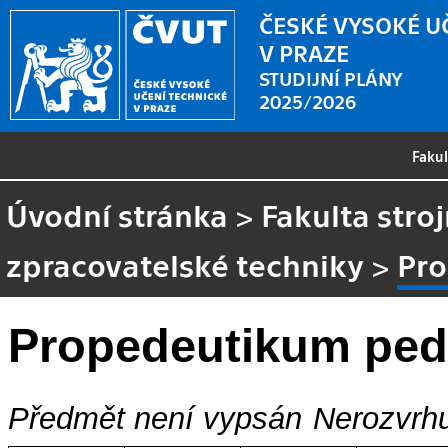
ČESKÉ VYSOKÉ U
V PRAZE
STUDIJNÍ PLÁNY
2025/2026
Faku
Úvodní stránka
>
Fakulta stroj
zpracovatelské techniky
>
Pr
Propedeutikum ped
Předmět není vypsán
Nerozvrhu