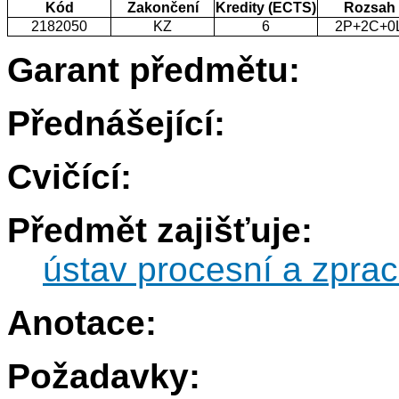
Kód
Zakončení
Kredity (ECTS)
Rozsah
2182050
KZ
6
2P+2C+0
Garant předmětu:
Přednášející:
Cvičící:
Předmět zajišťuje:
ústav procesní a zprac
Anotace:
Požadavky: