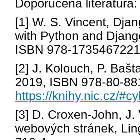
Doporučená literatura:
[1] W. S. Vincent, Dja
with Python and Djan
ISBN 978-1735467221
[2] J. Kolouch, P. Baš
2019, ISBN 978-80-88
https://knihy.nic.cz/#c
[3] D. Croxen-John, J.
webových stránek, Li