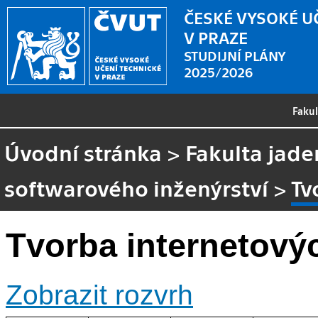
ČESKÉ VYSOKÉ U
V PRAZE
STUDIJNÍ PLÁNY
2025/2026
Faku
Úvodní stránka
>
Fakulta jade
softwarového inženýrství
>
Tv
Tvorba internetovýc
Zobrazit rozvrh