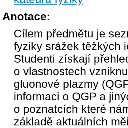
Anotace:
Cílem předmětu je sez
fyziky srážek těžkých i
Studenti získají přehle
o vlastnostech vzniknu
gluonové plazmy (QGP)
informaci o QGP a jiný
o poznatcích které nám
základě aktuálních mě