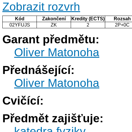
Zobrazit rozvrh
Kód
Zakončení
Kredity (ECTS)
Rozsah
02YFUJS
ZK
2
2P+0C
Garant předmětu:
Oliver Matonoha
Přednášející:
Oliver Matonoha
Cvičící:
Předmět zajišťuje:
katedra fyziky