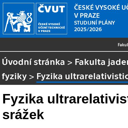
ČESKÉ VYSOKÉ U
V PRAZE
STUDIJNÍ PLÁNY
2025/2026
Faku
Úvodní stránka
>
Fakulta jade
fyziky
>
Fyzika ultrarelativist
Fyzika ultrarelativi
srážek