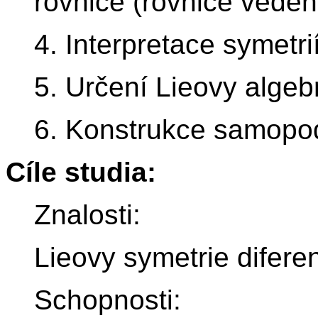
rovnice (rovnice vedení
4. Interpretace symetri
5. Určení Lieovy algeb
6. Konstrukce samopo
Cíle studia:
Znalosti:
Lieovy symetrie diferen
Schopnosti: