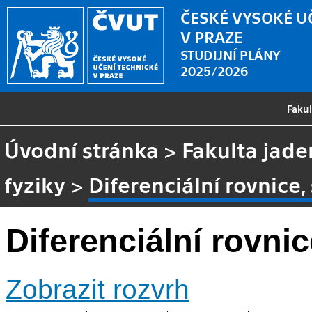
ČESKÉ VYSOKÉ U
V PRAZE
STUDIJNÍ PLÁNY
2025/2026
Faku
Úvodní stránka
>
Fakulta jade
fyziky
>
Diferenciální rovnice,
Diferenciální rovni
Zobrazit rozvrh