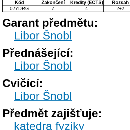
Kód
Zakončení
Kredity (ECTS)
Rozsah
02YDRG
Z
4
2+2
Garant předmětu:
Libor Šnobl
Přednášející:
Libor Šnobl
Cvičící:
Libor Šnobl
Předmět zajišťuje:
katedra fyziky