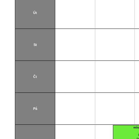
Út
St
Čt
Pá
mís
(