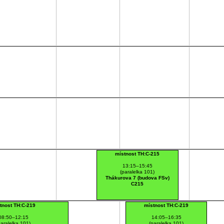
místnost TH:C-215
13:15–15:45
(paralelka 101)
Thákurova 7 (budova FSv)
C215
tnost TH:C-219
místnost TH:C-219
08:50–12:15
14:05–16:35
paralelka 101)
(paralelka 101)