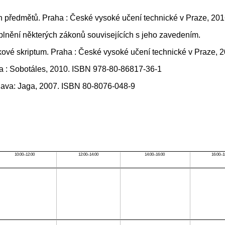
ch předmětů. Praha : České vysoké učení technické v Praze, 2
lnění některých zákonů souvisejících s jeho zavedením.
plňkové skriptum. Praha : České vysoké učení technické v Praze
ha : Sobotáles, 2010. ISBN 978-80-86817-36-1
islava: Jaga, 2007. ISBN 80-8076-048-9
10:00–12:00
12:00–14:00
14:00–16:00
16:00–1