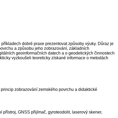
 příkladech dobré praxe prezentovat způsoby výuky. Důraz je
 povrchu a způsobu jeho zobrazování, základních
gitálních geoinformačních datech a o geodetických činnostech
akticky vyzkoušeli teoreticky získané informace o metodách
, princip zobrazování zemského povrchu a didaktické
í přístroj, GNSS přijímač, gyroteodolit, laserový skener,