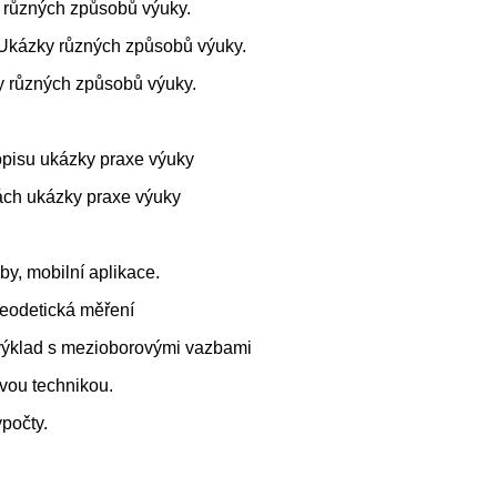
y různých způsobů výuky.
. Ukázky různých způsobů výuky.
ky různých způsobů výuky.
opisu ukázky praxe výuky
bách ukázky praxe výuky
by, mobilní aplikace.
geodetická měření
 výklad s mezioborovými vazbami
ovou technikou.
počty.