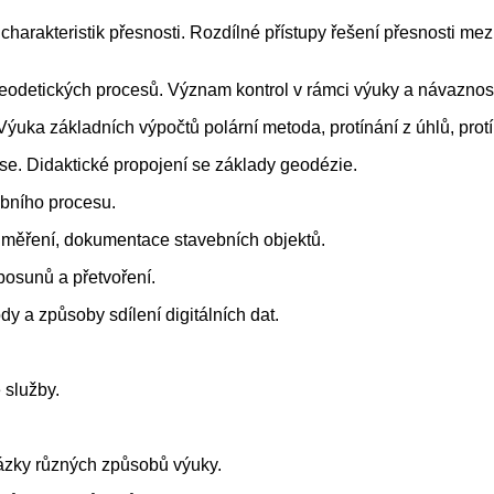
harakteristik přesnosti. Rozdílné přístupy řešení přesnosti me
 geodetických procesů. Význam kontrol v rámci výuky a návaznos
ýuka základních výpočtů polární metoda, protínání z úhlů, protí
e. Didaktické propojení se základy geodézie.
ebního procesu.
 měření, dokumentace stavebních objektů.
posunů a přetvoření.
dy a způsoby sdílení digitálních dat.
 služby.
kázky různých způsobů výuky.