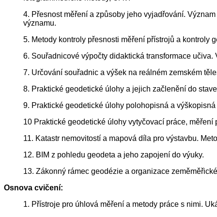
4. Přesnost měření a způsoby jeho vyjadřování. Význam c
významu.
5. Metody kontroly přesnosti měření přístrojů a kontroly
6. Souřadnicové výpočty didaktická transformace učiva. V
7. Určování souřadnic a výšek na reálném zemském těles
8. Praktické geodetické úlohy a jejich začlenění do stav
9. Praktické geodetické úlohy polohopisná a výškopisná
10 Praktické geodetické úlohy vytyčovací práce, měření 
11. Katastr nemovitostí a mapová díla pro výstavbu. Meto
12. BIM z pohledu geodeta a jeho zapojení do výuky.
13. Zákonný rámec geodézie a organizace zeměměřické
Osnova cvičení:
1. Přístroje pro úhlová měření a metody práce s nimi. U