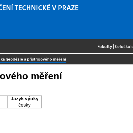
ČENÍ TECHNICKÉ V PRAZE
Fakulty
|
Celoškol
ika geodézie a přístrojového měření
ojového měření
Jazyk výuky
česky