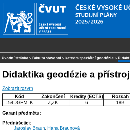
ČESKÉ VYSOKÉ U
STUDIJNÍ PLÁNY
2025/2026
Úvodní stránka
>
Fakulta stavební
>
katedra speciální geodézie
>
Didakt
Didaktika geodézie a přístr
Zobrazit rozvrh
Kód
Zakončení
Kredity (ECTS)
Rozsah
154DGPM_K
Z,ZK
6
18B
Garant předmětu:
Přednášející:
Jaroslav Braun
,
Hana Braunová