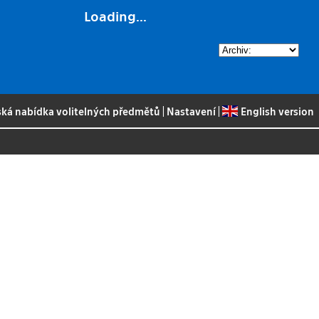
Loading...
ská nabídka volitelných předmětů
|
Nastavení
|
English version