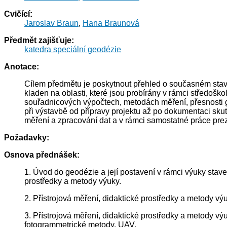
Cvičící:
Jaroslav Braun
,
Hana Braunová
Předmět zajišťuje:
katedra speciální geodézie
Anotace:
Cílem předmětu je poskytnout přehled o současném stavu
kladen na oblasti, které jsou probírány v rámci středo
souřadnicových výpočtech, metodách měření, přesnosti g
při výstavbě od přípravy projektu až po dokumentaci sku
měření a zpracování dat a v rámci samostatné práce pre
Požadavky:
Osnova přednášek:
1. Úvod do geodézie a její postavení v rámci výuky sta
prostředky a metody výuky.
2. Přístrojová měření, didaktické prostředky a metody v
3. Přístrojová měření, didaktické prostředky a metody výuk
fotogrammetrické metody, UAV.