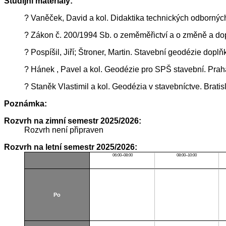
Studijní materiály:
? Vaněček, David a kol. Didaktika technických odborný
? Zákon č. 200/1994 Sb. o zeměměřictví a o změně a dop
? Pospíšil, Jiří; Štroner, Martin. Stavební geodézie do
? Hánek , Pavel a kol. Geodézie pro SPŠ stavební. Pra
? Staněk Vlastimil a kol. Geodézia v stavebníctve. Brat
Poznámka:
Rozvrh na zimní semestr 2025/2026:
Rozvrh není připraven
Rozvrh na letní semestr 2025/2026:
06:00–08:00
08:00–10:00
Po