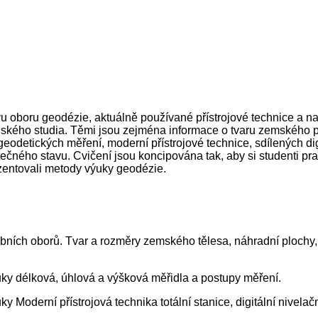
 oboru geodézie, aktuálně používané přístrojové technice a na
školského studia. Těmi jsou zejména informace o tvaru zemského
eodetických měření, moderní přístrojové technice, sdílených di
tečného stavu. Cvičení jsou koncipována tak, aby si studenti pr
zentovali metody výuky geodézie.
vebních oborů. Tvar a rozměry zemského tělesa, náhradní plochy
ýuky délková, úhlová a výšková měřidla a postupy měření.
y Moderní přístrojová technika totální stanice, digitální nivelačn