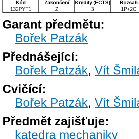
Kód
Zakončení
Kredity (ECTS)
Rozsah
132PYT1
Z
3
1P+2C
Garant předmětu:
Bořek Patzák
Přednášející:
Bořek Patzák
,
Vít Šmil
Cvičící:
Bořek Patzák
,
Vít Šmil
Předmět zajišťuje:
katedra mechaniky