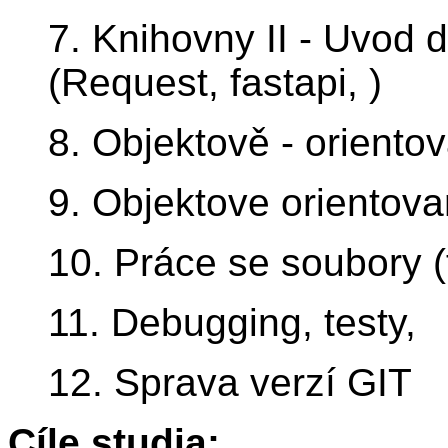
7. Knihovny II - Uvod 
(Request, fastapi, )
8. Objektově - oriento
9. Objektove orientova
10. Práce se soubory (tx
11. Debugging, testy,
12. Sprava verzí GIT
Cíle studia: