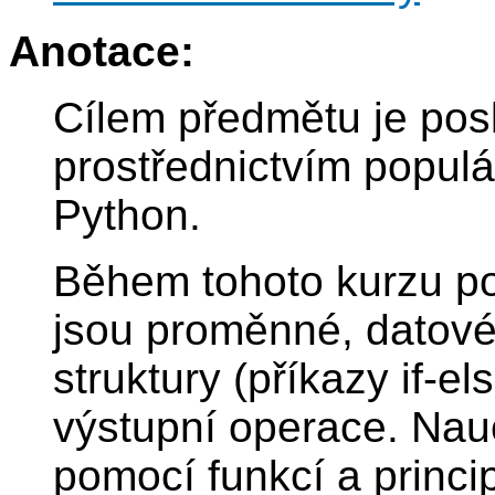
Anotace:
Cílem předmětu je pos
prostřednictvím popul
Python.
Během tohoto kurzu po
jsou proměnné, datové t
struktury (příkazy if-el
výstupní operace. Nauč
pomocí funkcí a princ