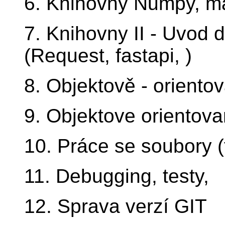
6. Knihovny Numpy, ma
7. Knihovny II - Uvod 
(Request, fastapi, )
8. Objektově - oriento
9. Objektove orientova
10. Práce se soubory (tx
11. Debugging, testy,
12. Sprava verzí GIT