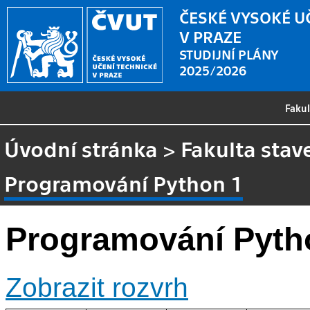
ČESKÉ VYSOKÉ U
V PRAZE
STUDIJNÍ PLÁNY
2025/2026
Faku
Úvodní stránka
>
Fakulta stav
Programování Python 1
Programování Pyth
Zobrazit rozvrh