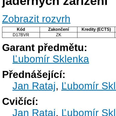
jaderných zařízení
Zobrazit rozvrh
Kód
Zakončení
Kredity (ECTS)
D17BVR
ZK
Garant předmětu:
Ľubomír Sklenka
Přednášející:
Jan Rataj
,
Ľubomír Sk
Cvičící:
Jan Rataj
,
Ľubomír Sk