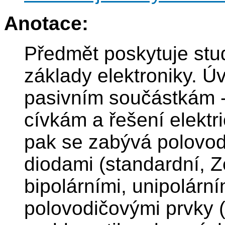
Anotace:
Předmět poskytuje st
základy elektroniky. Ú
pasivním součástkám -
cívkám a řešení elektr
pak se zabývá polovod
diodami (standardní, Z
bipolárními, unipolární
polovodičovými prvky (t