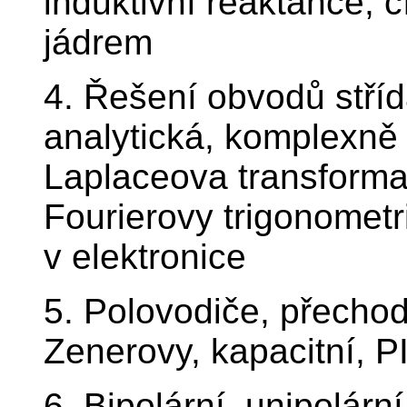
induktivní reaktance, 
jádrem
4. Řešení obvodů stříd
analytická, komplexně
Laplaceova transformac
Fourierovy trigonometri
v elektronice
5. Polovodiče, přechod
Zenerovy, kapacitní, P
6. Bipolární, unipolární 