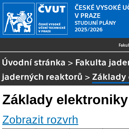
ČESKÉ VYSOKÉ U
V PRAZE
STUDIJNÍ PLÁNY
2025/2026
Faku
Úvodní stránka
>
Fakulta jade
jaderných reaktorů
>
Základy 
Základy elektroniky
Zobrazit rozvrh