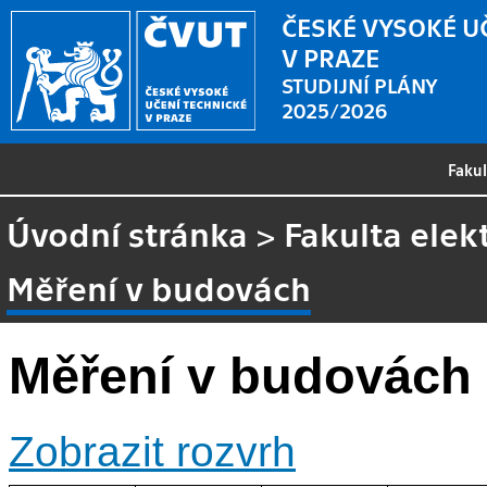
ČESKÉ VYSOKÉ U
V PRAZE
STUDIJNÍ PLÁNY
2025/2026
Faku
Úvodní stránka
>
Fakulta elek
Měření v budovách
Měření v budovách
Zobrazit rozvrh