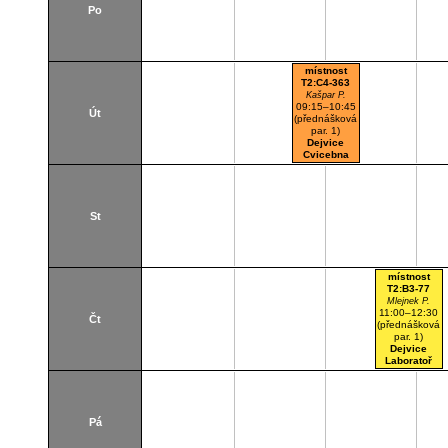
Po
místnost
T2:C4-363
Kašpar P.
09:15–10:45
Út
(přednášková
par. 1)
Dejvice
Cvicebna
St
místnost
T2:B3-77
Mlejnek P.
11:00–12:30
Čt
(přednášková
par. 1)
Dejvice
Laboratoř
Pá