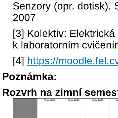
Senzory (opr. dotisk).
2007
[3] Kolektiv: Elektrick
k laboratorním cvičen
[4]
https://moodle.fel
Poznámka:
Rozvrh na zimní semest
06:00–08:00
08:00–10:00
10:00–12:00
1