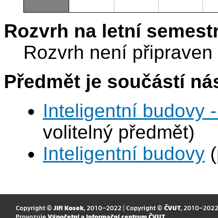
Rozvrh na letní semest
Rozvrh není připraven
Předmět je součástí nás
Inteligentní budovy 
volitelný předmět)
Inteligentní budovy
(
Copyright ©
Jiří Kosek
, 2010–2022 | Copyright ©
ČVUT
, 2010–202
Provozuje
Výpočetní a informační centrum ČVUT