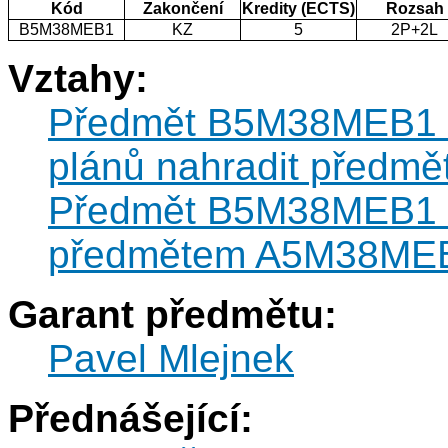
Kód
Zakončení
Kredity (ECTS)
Rozsah
B5M38MEB1
KZ
5
2P+2L
Vztahy:
Předmět B5M38MEB1 mů
plánů nahradit před
Předmět B5M38MEB1 m
předmětem A5M38ME
Garant předmětu:
Pavel Mlejnek
Přednášející: