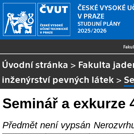
ČESKÉ VYSOKÉ U
V PRAZE
STUDIJNÍ PLÁNY
2025/2026
Faku
Úvodní stránka
>
Fakulta jade
inženýrství pevných látek
>
Se
Seminář a exkurze 
Předmět není vypsán
Nerozvrhu